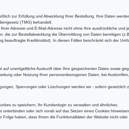
ßlich zur Erfüllung und Abwicklung Ihrer Bestellung. Ihre Daten werden
iengesetz (TMG) behandelt.
rer Adresse und E-Mail-Adresse nicht ohne Ihre ausdrückliche und jeder
 die zur Bestellabwicklung die Übermittlung von Daten benötigen (z.B.
eauftragte Kreditinstitut). In diesen Fällen beschränkt sich der Umf
uf unentgeltliche Auskunft über Ihre gespeicherten Daten sowie gege
beitung oder Nutzung Ihrer personenbezogenen Daten, bei Auskünften,
igungen, Sperrungen oder Löschungen werden wir - sofern gesetzlich 
orbes zu speichern, Ihr Kundenlogin zu verwalten und ähnliches.
s unterbinden oder sich vorab auf das Setzen eines Cookies hinweisen
r Folge haben, dass Ihnen die Funktionalitäten der Website nicht oder