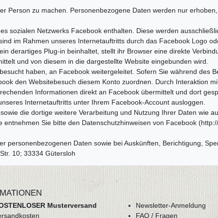
hrer Person zu machen. Personenbezogene Daten werden nur erhoben,
s sozialen Netzwerks Facebook enthalten. Diese werden ausschließlich
sind im Rahmen unseres Internetauftritts durch das Facebook Logo ode
ein derartiges Plug-in beinhaltet, stellt ihr Browser eine direkte Ver
ittelt und von diesem in die dargestellte Website eingebunden wird.
e besucht haben, an Facebook weitergeleitet. Sofern Sie während des B
ok den Websitebesuch diesem Konto zuordnen. Durch Interaktion mit Pl
echenden Informationen direkt an Facebook übermittelt und dort gesp
nseres Internetauftritts unter Ihrem Facebook-Account ausloggen.
ie die dortige weitere Verarbeitung und Nutzung Ihrer Daten wie au
re entnehmen Sie bitte den Datenschutzhinweisen von Facebook (http:/
rer personenbezogenen Daten sowie bei Auskünften, Berichtigung, Spe
 Str. 10; 33334 Gütersloh
MATIONEN
OSTENLOSER Musterversand
Newsletter-Anmeldung
ersandkosten
FAQ / Fragen