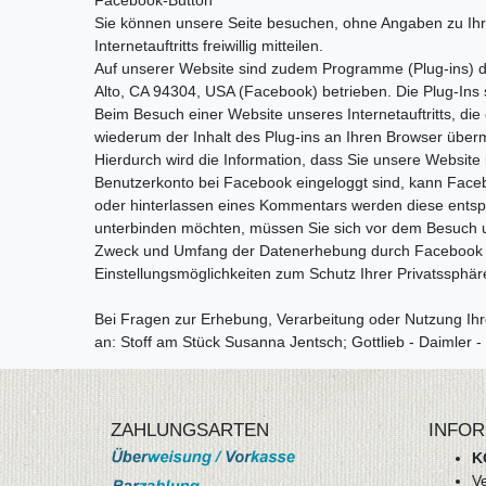
Facebook-Button
Sie können unsere Seite besuchen, ohne Angaben zu I
Internetauftritts freiwillig mitteilen.
Auf unserer Website sind zudem Programme (Plug-ins) de
Alto, CA 94304, USA (Facebook) betrieben. Die Plug-Ins 
Beim Besuch einer Website unseres Internetauftritts, die 
wiederum der Inhalt des Plug-ins an Ihren Browser überm
Hierdurch wird die Information, dass Sie unsere Websit
Benutzerkonto bei Facebook eingeloggt sind, kann Facebo
oder hinterlassen eines Kommentars werden diese entspr
unterbinden möchten, müssen Sie sich vor dem Besuch u
Zweck und Umfang der Datenerhebung durch Facebook sow
Einstellungsmöglichkeiten zum Schutz Ihrer Privatssphä
Bei Fragen zur Erhebung, Verarbeitung oder Nutzung Ih
an: Stoff am Stück Susanna Jentsch; Gottlieb - Daimler -
ZAHLUNGSARTEN
INFOR
K
V