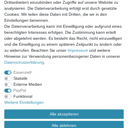
Mein Warenkorb
Drittanbietern einzubinden oder Zugriffe auf unsere Website zu
Mein Merkzettel
analysieren. Die Datenverarbeitung erfolgt erst durch gesetzte
Mein Konto
Cookies. Wir teilen diese Daten mit Dritten, die wir in den
Einstellungen benennen.
UNSER LADENGESCHÄFT
Die Datenverarbeitung kann mit Einwilligung oder aufgrund eines
Gottlieb-Daimler-Str. 10
berechtigten Interesses erfolgen. Die Zustimmung kann erteilt
33334 Gütersloh
oder abgelehnt werden. Es besteht das Recht, nicht einzuwilligen
und die Einwilligung zu einem späteren Zeitpunkt zu ändern oder
ÖFFNUNGSZEITEN
zu widerrufen. Beachten Sie unser
Impressum
und weitere
Hinweise zur Verwendung personenbezogener Daten in unserer
Montag - Dienstag: 8.00 - 18.00 Uhr, Mittwoch Ruhetag,
Daten­schutz­erklärung
.
Donnerstag: 8.00 - 18.00 Uhr, Freitag 8.00 - 14.00 Uhr
Essenziell
KUNDENSERVICE
Statistik
Telefon: (05241) 403 22 38
Externe Medien
E-Mail: info@stoffamstueck.de
PayPal
Funktional
Weitere Einstellungen
Alle Preise inklusive gesetzlicher Mehrwertsteuer und
zuzüglich
Versandkosten
. * Pflichtfeld
Alle akzeptieren
Alle ablehnen