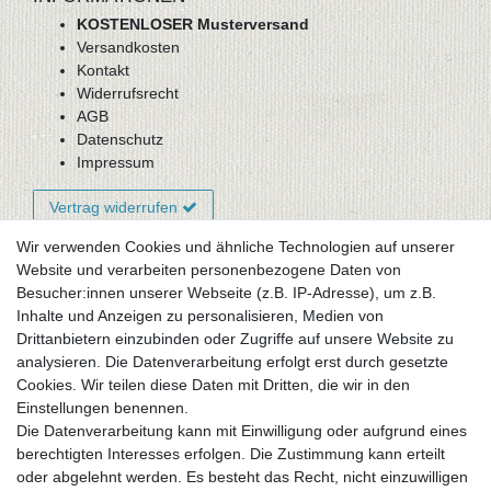
KOSTENLOSER Musterversand
Versandkosten
Kontakt
Widerrufsrecht
AGB
Datenschutz
Impressum
Vertrag widerrufen
Wir verwenden Cookies und ähnliche Technologien auf unserer
Website und verarbeiten personenbezogene Daten von
Newsletter-Anmeldung
Besucher:innen unserer Webseite (z.B. IP-Adresse), um z.B.
FAQ / Fragen
Inhalte und Anzeigen zu personalisieren, Medien von
Mein Warenkorb
Drittanbietern einzubinden oder Zugriffe auf unsere Website zu
Mein Merkzettel
analysieren. Die Datenverarbeitung erfolgt erst durch gesetzte
Mein Konto
Cookies. Wir teilen diese Daten mit Dritten, die wir in den
Einstellungen benennen.
UNSER LADENGESCHÄFT
Die Datenverarbeitung kann mit Einwilligung oder aufgrund eines
Gottlieb-Daimler-Str. 10
berechtigten Interesses erfolgen. Die Zustimmung kann erteilt
33334 Gütersloh
oder abgelehnt werden. Es besteht das Recht, nicht einzuwilligen