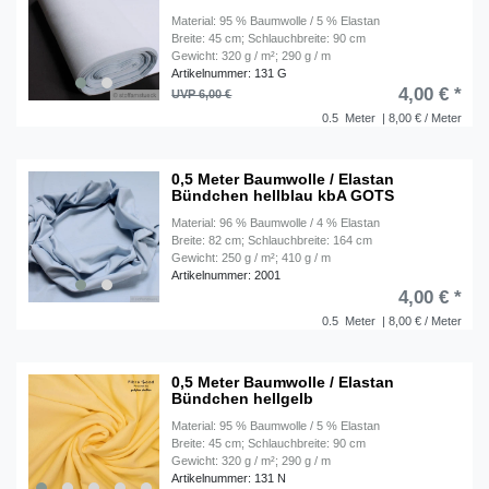
Material: 95 % Baumwolle / 5 % Elastan
Breite: 45 cm; Schlauchbreite: 90 cm
Gewicht: 320 g / m²; 290 g / m
Artikelnummer: 131 G
4,00 € *
UVP 6,00 €
0.5
Meter
| 8,00 € / Meter
0,5 Meter Baumwolle / Elastan
Bündchen hellblau kbA GOTS
Material: 96 % Baumwolle / 4 % Elastan
Breite: 82 cm; Schlauchbreite: 164 cm
Gewicht: 250 g / m²; 410 g / m
Artikelnummer: 2001
4,00 € *
0.5
Meter
| 8,00 € / Meter
0,5 Meter Baumwolle / Elastan
Bündchen hellgelb
Material: 95 % Baumwolle / 5 % Elastan
Breite: 45 cm; Schlauchbreite: 90 cm
Gewicht: 320 g / m²; 290 g / m
Artikelnummer: 131 N