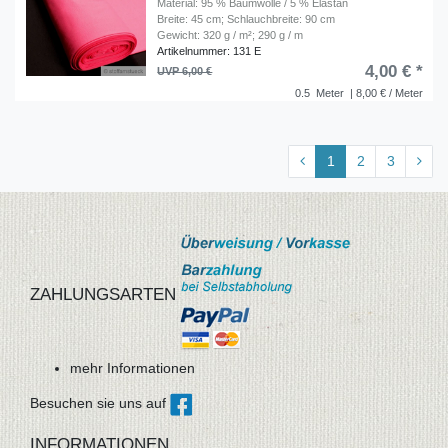
Material: 95 % Baumwolle / 5 % Elastan
Breite: 45 cm; Schlauchbreite: 90 cm
Gewicht: 320 g / m²; 290 g / m
Artikelnummer: 131 E
4,00 € *
UVP 6,00 €
0.5
Meter
| 8,00 € / Meter
1
2
3
ZAHLUNGSARTEN
mehr Informationen
Besuchen sie uns auf
INFORMATIONEN