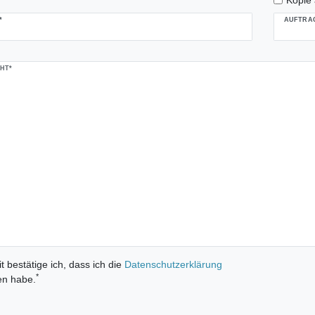
*
AUFTRAG
HT*
t bestätige ich, dass ich die
Daten­schutz­erklärung
*
en habe.