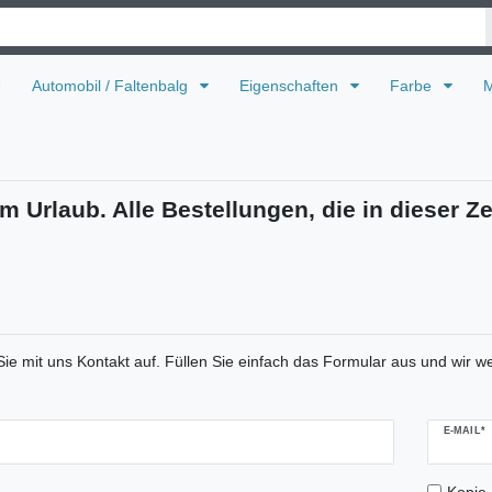
U
Automobil / Faltenbalg
Eigenschaften
Farbe
M
m Urlaub. Alle Bestellungen, die in dieser Ze
 mit uns Kontakt auf. Füllen Sie einfach das Formular aus und wir we
plate.mailFormHoneypotLabel
E-MAIL*
Kopie