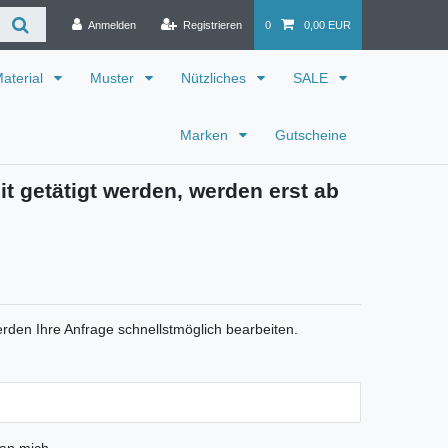
Anmelden
Registrieren
0
0,00 EUR
aterial
Muster
Nützliches
SALE
Marken
Gutscheine
it getätigt werden, werden erst ab
rden Ihre Anfrage schnellstmöglich bearbeiten.
 an mich