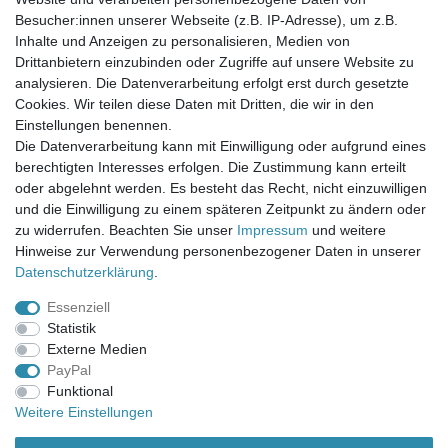
Newsletter-Anmeldung
Besucher:innen unserer Webseite (z.B. IP-Adresse), um z.B.
FAQ / Fragen
Inhalte und Anzeigen zu personalisieren, Medien von
Mein Warenkorb
Drittanbietern einzubinden oder Zugriffe auf unsere Website zu
Mein Merkzettel
analysieren. Die Datenverarbeitung erfolgt erst durch gesetzte
Mein Konto
Cookies. Wir teilen diese Daten mit Dritten, die wir in den
Einstellungen benennen.
UNSER LADENGESCHÄFT
Die Datenverarbeitung kann mit Einwilligung oder aufgrund eines
Gottlieb-Daimler-Str. 10
berechtigten Interesses erfolgen. Die Zustimmung kann erteilt
33334 Gütersloh
oder abgelehnt werden. Es besteht das Recht, nicht einzuwilligen
und die Einwilligung zu einem späteren Zeitpunkt zu ändern oder
ÖFFNUNGSZEITEN
zu widerrufen. Beachten Sie unser
Impressum
und weitere
Hinweise zur Verwendung personenbezogener Daten in unserer
Montag - Dienstag: 8.00 - 18.00 Uhr, Mittwoch Ruhetag,
Daten­schutz­erklärung
.
Donnerstag: 8.00 - 18.00 Uhr, Freitag 8.00 - 14.00 Uhr
Essenziell
KUNDENSERVICE
Statistik
Telefon: (05241) 403 22 38
Externe Medien
E-Mail: info@stoffamstueck.de
PayPal
Funktional
Weitere Einstellungen
Alle Preise inklusive gesetzlicher Mehrwertsteuer und
zuzüglich
Versandkosten
. * Pflichtfeld