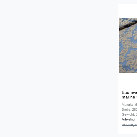
Baumwol
marine 
Material:
Breite: 2
Gewicht: 3
Artikelnu
UVP 28,7