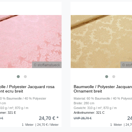
le / Polyester Jacquard rosa
Baumwolle / Polyester Jacquar
t ecru breit
Ornament breit
 60 % Baumwolle / 40 % Polyester
Material: 60 % Baumwolle / 40 % Polyest
80 cm
Breite: 280 cm
10 g / m²; 870 g / m
Gewicht: 310 g / m²; 870 g / m
mmer: 321 E
Artikelnummer: 321 C
24,70 € *
24
0 €
UVP 28,70 €
1
Meter
| 24,70 € / Meter
1
Meter
| 24,7