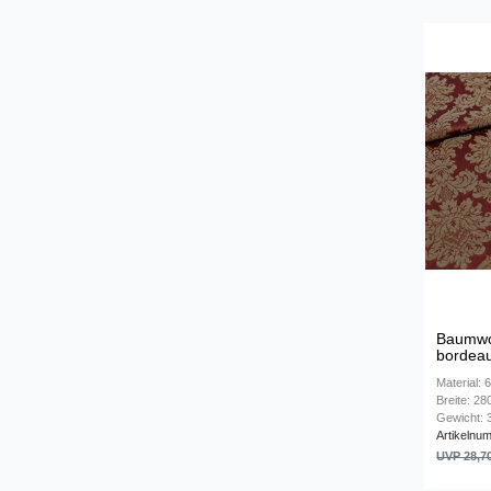
Baumwol
bordeau
Material:
Breite: 2
Gewicht: 3
Artikelnu
UVP 28,7