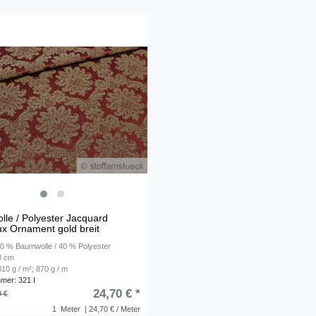
le / Polyester Jacquard
x Ornament gold breit
 60 % Baumwolle / 40 % Polyester
80 cm
10 g / m²; 870 g / m
mmer: 321 I
24,70 € *
0 €
1
Meter
| 24,70 € / Meter