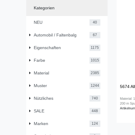
Kategorien
NEU
40
Automobil / Faltenbalg
67
Eigenschaften
1175
Farbe
1015
Material
2385
Muster
1244
5674 Al
Nützliches
740
Material: 
200 m Spu
Artikelnu
SALE
448
Marken
124