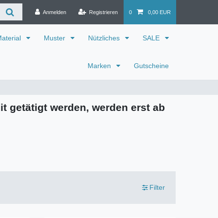
Anmelden
Registrieren
0
0,00 EUR
aterial
Muster
Nützliches
SALE
Marken
Gutscheine
it getätigt werden, werden erst ab
Filter