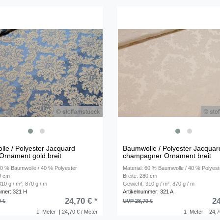
le / Polyester Jacquard
Baumwolle / Polyester Jacquar
Ornament gold breit
champagner Ornament breit
 60 % Baumwolle / 40 % Polyester
Material: 60 % Baumwolle / 40 % Polyest
80 cm
Breite: 280 cm
10 g / m²; 870 g / m
Gewicht: 310 g / m²; 870 g / m
mmer: 321 H
Artikelnummer: 321 A
24,70 € *
24
0 €
UVP 28,70 €
1
Meter
| 24,70 € / Meter
1
Meter
| 24,7