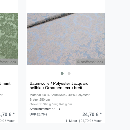
d mint
Baumwolle / Polyester Jacquard
hellblau Ornament ecru breit
er
Material: 60 % Baumwolle / 40 % Polyester
Breite: 280 cm
Gewicht: 310 g / m²; 870 g / m
Artikelnummer: 321 D
,70 € *
24,70 € *
UVP 28,70 €
0 € / Meter
1
Meter
| 24,70 € / Meter