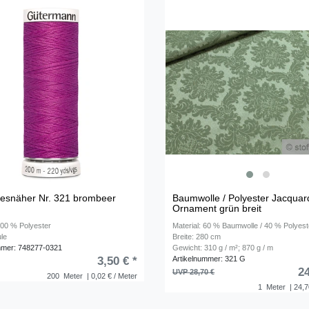
lesnäher Nr. 321 brombeer
Baumwolle / Polyester Jacquar
Ornament grün breit
100 % Polyester
Material: 60 % Baumwolle / 40 % Polyest
le
Breite: 280 cm
mmer: 748277-0321
Gewicht: 310 g / m²; 870 g / m
Artikelnummer: 321 G
3,50 € *
24
UVP 28,70 €
200
Meter
| 0,02 € / Meter
1
Meter
| 24,7