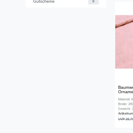
Gutscheine
9
Baumwol
Ornamen
Material:
Breite: 2
Gewicht: 3
Artikelnu
UVP 28,7