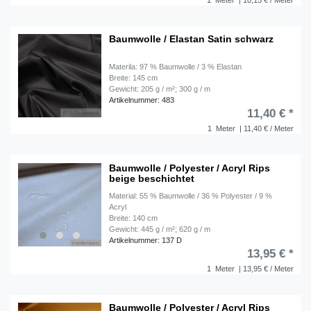
1
Meter
| 10,15 € / Meter
Baumwolle / Elastan Satin schwarz
Materila: 97 % Baumwolle / 3 % Elastan
Breite: 145 cm
Gewicht: 205 g / m²; 300 g / m
Artikelnummer: 483
11,40 € *
1
Meter
| 11,40 € / Meter
Baumwolle / Polyester / Acryl Rips
beige beschichtet
Material: 55 % Baumwolle / 36 % Polyester / 9 %
Acryl
Breite: 140 cm
Gewicht: 445 g / m²; 620 g / m
Artikelnummer: 137 D
13,95 € *
1
Meter
| 13,95 € / Meter
Baumwolle / Polyester / Acryl Rips