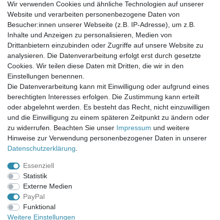
Wir verwenden Cookies und ähnliche Technologien auf unserer
Website und verarbeiten personenbezogene Daten von
Newsletter-Anmeldung
Besucher:innen unserer Webseite (z.B. IP-Adresse), um z.B.
FAQ / Fragen
Inhalte und Anzeigen zu personalisieren, Medien von
Mein Warenkorb
Drittanbietern einzubinden oder Zugriffe auf unsere Website zu
Mein Merkzettel
analysieren. Die Datenverarbeitung erfolgt erst durch gesetzte
Mein Konto
Cookies. Wir teilen diese Daten mit Dritten, die wir in den
Einstellungen benennen.
UNSER LADENGESCHÄFT
Die Datenverarbeitung kann mit Einwilligung oder aufgrund eines
Gottlieb-Daimler-Str. 10
berechtigten Interesses erfolgen. Die Zustimmung kann erteilt
33334 Gütersloh
oder abgelehnt werden. Es besteht das Recht, nicht einzuwilligen
und die Einwilligung zu einem späteren Zeitpunkt zu ändern oder
ÖFFNUNGSZEITEN
zu widerrufen. Beachten Sie unser
Impressum
und weitere
Hinweise zur Verwendung personenbezogener Daten in unserer
Montag - Dienstag: 8.00 - 18.00 Uhr, Mittwoch Ruhetag,
Daten­schutz­erklärung
.
Donnerstag: 8.00 - 18.00 Uhr, Freitag 8.00 - 14.00 Uhr
Essenziell
KUNDENSERVICE
Statistik
Telefon: (05241) 403 22 38
Externe Medien
E-Mail: info@stoffamstueck.de
PayPal
Funktional
Weitere Einstellungen
Alle Preise inklusive gesetzlicher Mehrwertsteuer und