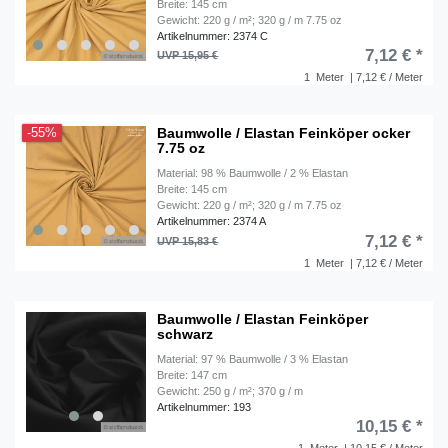
Breite: 145 cm
Gewicht: 220 g / m²; 320 g / m 7.75 oz
Artikelnummer: 2374 C
7,12 € *
UVP 15,95 €
1
Meter
| 7,12 € / Meter
Baumwolle / Elastan Feinköper ocker
-55%
7.75 oz
Material: 98 % Baumwolle / 2 % Elastan
Breite: 145 cm
Gewicht: 220 g / m²; 320 g / m 7.75 oz
Artikelnummer: 2374 A
7,12 € *
UVP 15,83 €
1
Meter
| 7,12 € / Meter
Baumwolle / Elastan Feinköper
schwarz
Material: 97 % Baumwolle / 3 % Elastan
Breite: 147 cm
Gewicht: 250 g / m²; 370 g / m
Artikelnummer: 193
10,15 € *