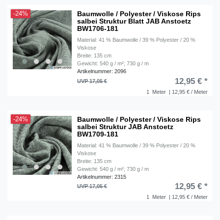
Baumwolle / Polyester / Viskose Rips
-24%
salbei Struktur Blatt JAB Anstoetz
BW1706-181
Material: 41 % Baumwolle / 39 % Polyester / 20 %
Viskose
Breite: 135 cm
Gewicht: 540 g / m²; 730 g / m
Artikelnummer: 2096
12,95 € *
UVP 17,05 €
1
Meter
| 12,95 € / Meter
Baumwolle / Polyester / Viskose Rips
-24%
salbei Struktur JAB Anstoetz
BW1709-181
Material: 41 % Baumwolle / 39 % Polyester / 20 %
Viskose
Breite: 135 cm
Gewicht: 540 g / m²; 730 g / m
Artikelnummer: 2315
12,95 € *
UVP 17,05 €
1
Meter
| 12,95 € / Meter