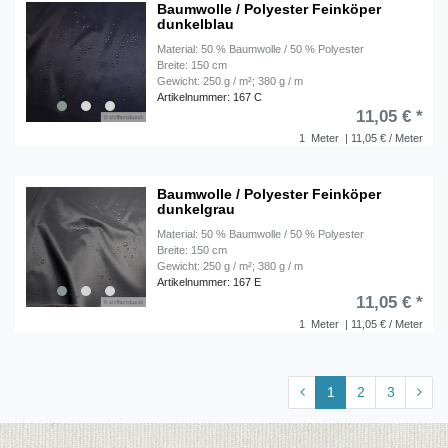
Baumwolle / Polyester Feinköper
dunkelblau
Material: 50 % Baumwolle / 50 % Polyester
Breite: 150 cm
Gewicht: 250 g / m²; 380 g / m
Artikelnummer: 167 C
11,05 € *
1
Meter
| 11,05 € / Meter
Baumwolle / Polyester Feinköper
dunkelgrau
Material: 50 % Baumwolle / 50 % Polyester
Breite: 150 cm
Gewicht: 250 g / m²; 380 g / m
Artikelnummer: 167 E
11,05 € *
1
Meter
| 11,05 € / Meter
1
2
3