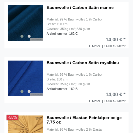
Baumwolle / Carbon Satin marine
Material: 99 % Baumwolle / 1 % Carbon
Breite: 150 cm
Gewicht: 350 g / m²; 530 g / m
Artikelnummer: 162 C
14,00 € *
1
Meter
| 14,00 € / Meter
Baumwolle / Carbon Satin royalblau
Material: 99 % Baumwolle / 1 % Carbon
Breite: 150 cm
Gewicht: 350 g / m²; 530 g / m
Artikelnummer: 162 B
14,00 € *
1
Meter
| 14,00 € / Meter
Baumwolle / Elastan Feinköper beige
-55%
7.75 oz
Material: 98 % Baumwolle / 2 % Elastan