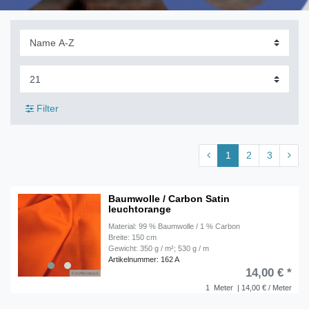
Filter
1
2
3
Baumwolle / Carbon Satin
leuchtorange
Material: 99 % Baumwolle / 1 % Carbon
Breite: 150 cm
Gewicht: 350 g / m²; 530 g / m
Artikelnummer: 162 A
14,00 € *
1
Meter
| 14,00 € / Meter