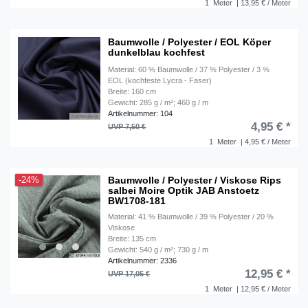
1
Meter
| 13,95 € / Meter
Baumwolle / Polyester / EOL Köper
dunkelblau kochfest
Material: 60 % Baumwolle / 37 % Polyester / 3 %
EOL (kochfeste Lycra - Faser)
Breite: 160 cm
Gewicht: 285 g / m²; 460 g / m
Artikelnummer: 104
4,95 € *
UVP 7,50 €
1
Meter
| 4,95 € / Meter
Baumwolle / Polyester / Viskose Rips
-24%
salbei Moire Optik JAB Anstoetz
BW1708-181
Material: 41 % Baumwolle / 39 % Polyester / 20 %
Viskose
Breite: 135 cm
Gewicht: 540 g / m²; 730 g / m
Artikelnummer: 2336
12,95 € *
UVP 17,05 €
1
Meter
| 12,95 € / Meter