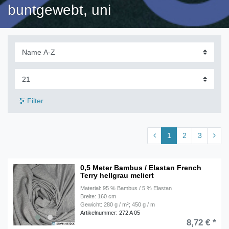
buntgewebt, uni
Filter
1
2
3
0,5 Meter Bambus / Elastan French
Terry hellgrau meliert
Material: 95 % Bambus / 5 % Elastan
Breite: 160 cm
Gewicht: 280 g / m²; 450 g / m
Artikelnummer: 272 A 05
8,72 € *