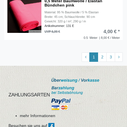
0,5 Meter Baumwolle / Elastan
Bündchen pink
Material: 95 % Baumwolle / 5 % Elastan
Breite: 45 cm; Schlauchbreite: 90 cm
Gewicht: 320 g / m²; 290 g / m
Artikelnummer: 131 E
4,00 € *
UVP 6,00 €
0.5
Meter
| 8,00 € / Meter
1
2
3
ZAHLUNGSARTEN
mehr Informationen
Besuchen sie uns auf