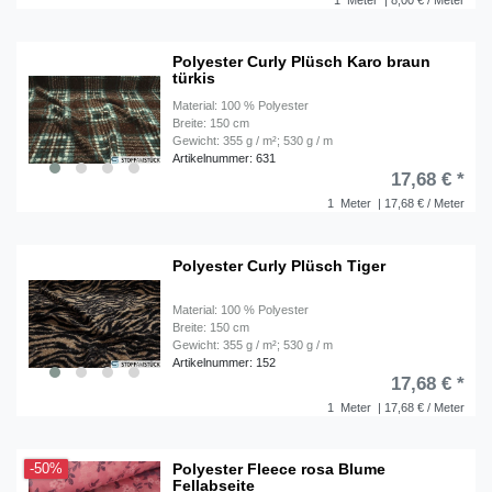
1
Meter
| 8,00 € / Meter
Polyester Curly Plüsch Karo braun
türkis
Material: 100 % Polyester
Breite: 150 cm
Gewicht: 355 g / m²; 530 g / m
Artikelnummer: 631
17,68 € *
1
Meter
| 17,68 € / Meter
Polyester Curly Plüsch Tiger
Material: 100 % Polyester
Breite: 150 cm
Gewicht: 355 g / m²; 530 g / m
Artikelnummer: 152
17,68 € *
1
Meter
| 17,68 € / Meter
Polyester Fleece rosa Blume
-50%
Fellabseite