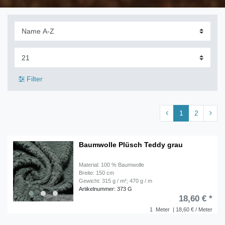
Filter
1
2
Baumwolle Plüsch Teddy grau
Material: 100 % Baumwolle
Breite: 150 cm
Gewicht: 315 g / m²; 470 g / m
Artikelnummer: 373 G
18,60 € *
1
Meter
| 18,60 € / Meter