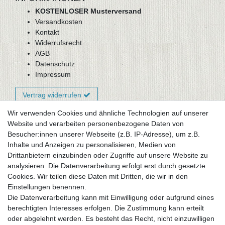
KOSTENLOSER Musterversand
Versandkosten
Kontakt
Widerrufsrecht
AGB
Datenschutz
Impressum
Vertrag widerrufen
Wir verwenden Cookies und ähnliche Technologien auf unserer
Website und verarbeiten personenbezogene Daten von
Newsletter-Anmeldung
Besucher:innen unserer Webseite (z.B. IP-Adresse), um z.B.
FAQ / Fragen
Inhalte und Anzeigen zu personalisieren, Medien von
Mein Warenkorb
Drittanbietern einzubinden oder Zugriffe auf unsere Website zu
Mein Merkzettel
analysieren. Die Datenverarbeitung erfolgt erst durch gesetzte
Mein Konto
Cookies. Wir teilen diese Daten mit Dritten, die wir in den
Einstellungen benennen.
UNSER LADENGESCHÄFT
Die Datenverarbeitung kann mit Einwilligung oder aufgrund eines
Gottlieb-Daimler-Str. 10
berechtigten Interesses erfolgen. Die Zustimmung kann erteilt
33334 Gütersloh
oder abgelehnt werden. Es besteht das Recht, nicht einzuwilligen