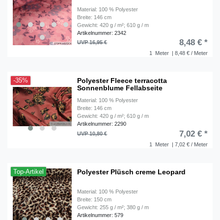
Material: 100 % Polyester
Breite: 146 cm
Gewicht: 420 g / m²; 610 g / m
Artikelnummer: 2342
8,48 € *
UVP 16,95 €
1
Meter
| 8,48 € / Meter
Polyester Fleece terracotta
-35%
Sonnenblume Fellabseite
Material: 100 % Polyester
Breite: 146 cm
Gewicht: 420 g / m²; 610 g / m
Artikelnummer: 2290
7,02 € *
UVP 10,80 €
1
Meter
| 7,02 € / Meter
Polyester Plüsch creme Leopard
Top-Artikel
Material: 100 % Polyester
Breite: 150 cm
Gewicht: 255 g / m²; 380 g / m
Artikelnummer: 579