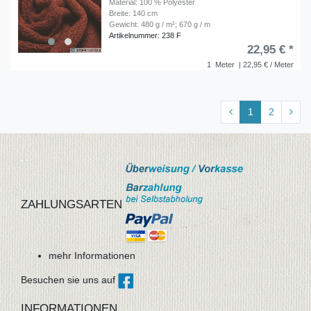
Material: 100 % Polyester
Breite: 140 cm
Gewicht: 480 g / m²; 670 g / m
Artikelnummer: 238 F
22,95 € *
1
Meter
| 22,95 € / Meter
1
2
ZAHLUNGSARTEN
mehr Informationen
Besuchen sie uns auf
INFORMATIONEN