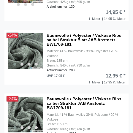
Gewicht: 425 g / m²; 595 g / m
Artikelnummer: 130
14,95 € *
1
Meter
| 14,95 € / Meter
Baumwolle / Polyester / Viskose Rips
-24%
salbei Struktur Blatt JAB Anstoetz
BW1706-181
Material: 41 % Baumwolle / 39 % Polyester / 20 %
Viskose
Breite: 135 cm
Gewicht: 540 g / m²; 730 g / m
Artikelnummer: 2096
12,95 € *
UVP 17,05 €
1
Meter
| 12,95 € / Meter
Baumwolle / Polyester / Viskose Rips
-24%
salbei Struktur JAB Anstoetz
BW1709-181
Material: 41 % Baumwolle / 39 % Polyester / 20 %
Viskose
Breite: 135 cm
Gewicht: 540 g / m²; 730 g / m