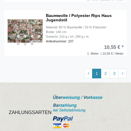
Baumwolle / Polyester Rips Haus
Jugendstil
Material: 80 % Baumwolle / 20 % Polyester
Breite: 140 cm
Gewicht: 210 g / m²; 290 g / m
Artikelnummer: 237
10,55 € *
1
Meter
| 10,55 € / Meter
1
2
3
ZAHLUNGSARTEN