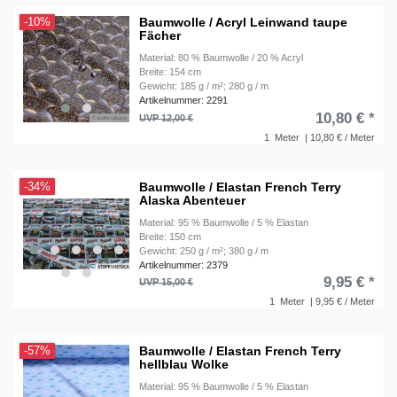
Baumwolle / Acryl Leinwand taupe
-10%
Fächer
Material: 80 % Baumwolle / 20 % Acryl
Breite: 154 cm
Gewicht: 185 g / m²; 280 g / m
Artikelnummer: 2291
10,80 € *
UVP 12,00 €
1
Meter
| 10,80 € / Meter
Baumwolle / Elastan French Terry
-34%
Alaska Abenteuer
Material: 95 % Baumwolle / 5 % Elastan
Breite: 150 cm
Gewicht: 250 g / m²; 380 g / m
Artikelnummer: 2379
9,95 € *
UVP 15,00 €
1
Meter
| 9,95 € / Meter
Baumwolle / Elastan French Terry
-57%
hellblau Wolke
Material: 95 % Baumwolle / 5 % Elastan