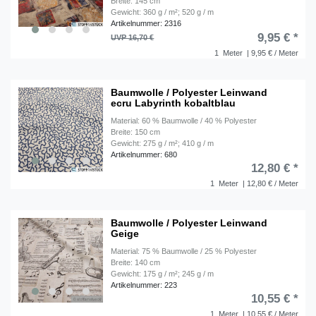
Breite: 145 cm
Gewicht: 360 g / m²; 520 g / m
Artikelnummer: 2316
9,95 € *
UVP 16,70 €
1
Meter
| 9,95 € / Meter
Baumwolle / Polyester Leinwand
ecru Labyrinth kobaltblau
Material: 60 % Baumwolle / 40 % Polyester
Breite: 150 cm
Gewicht: 275 g / m²; 410 g / m
Artikelnummer: 680
12,80 € *
1
Meter
| 12,80 € / Meter
Baumwolle / Polyester Leinwand
Geige
Material: 75 % Baumwolle / 25 % Polyester
Breite: 140 cm
Gewicht: 175 g / m²; 245 g / m
Artikelnummer: 223
10,55 € *
1
Meter
| 10,55 € / Meter