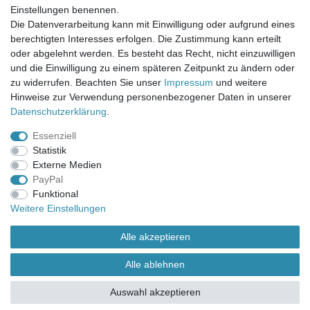
Einstellungen benennen.
UNSER LADENGESCHÄFT
Die Datenverarbeitung kann mit Einwilligung oder aufgrund eines
Gottlieb-Daimler-Str. 10
berechtigten Interesses erfolgen. Die Zustimmung kann erteilt
33334 Gütersloh
oder abgelehnt werden. Es besteht das Recht, nicht einzuwilligen
und die Einwilligung zu einem späteren Zeitpunkt zu ändern oder
ÖFFNUNGSZEITEN
zu widerrufen. Beachten Sie unser
Impressum
und weitere
Hinweise zur Verwendung personenbezogener Daten in unserer
Montag - Dienstag: 8.00 - 18.00 Uhr, Mittwoch Ruhetag,
Daten­schutz­erklärung
.
Donnerstag: 8.00 - 18.00 Uhr, Freitag 8.00 - 14.00 Uhr
Essenziell
KUNDENSERVICE
Statistik
Telefon: (05241) 403 22 38
Externe Medien
E-Mail: info@stoffamstueck.de
PayPal
Funktional
Weitere Einstellungen
Alle Preise inklusive gesetzlicher Mehrwertsteuer und
zuzüglich
Versandkosten
. * Pflichtfeld
Alle akzeptieren
Alle ablehnen
Auswahl akzeptieren