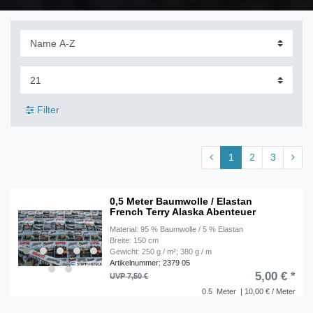
Filter
1
2
3
0,5 Meter Baumwolle / Elastan
French Terry Alaska Abenteuer
Material: 95 % Baumwolle / 5 % Elastan
Breite: 150 cm
Gewicht: 250 g / m²; 380 g / m
Artikelnummer: 2379 05
5,00 € *
UVP 7,50 €
0.5
Meter
| 10,00 € / Meter