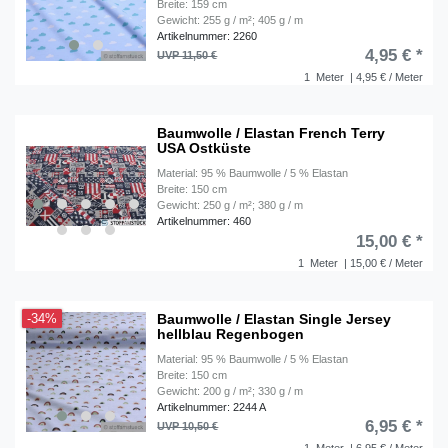
Breite: 159 cm
Gewicht: 255 g / m²; 405 g / m
Artikelnummer: 2260
4,95 € *
UVP 11,50 €
1
Meter
| 4,95 € / Meter
Baumwolle / Elastan French Terry
USA Ostküste
Material: 95 % Baumwolle / 5 % Elastan
Breite: 150 cm
Gewicht: 250 g / m²; 380 g / m
Artikelnummer: 460
15,00 € *
1
Meter
| 15,00 € / Meter
Baumwolle / Elastan Single Jersey
-34%
hellblau Regenbogen
Material: 95 % Baumwolle / 5 % Elastan
Breite: 150 cm
Gewicht: 200 g / m²; 330 g / m
Artikelnummer: 2244 A
6,95 € *
UVP 10,50 €