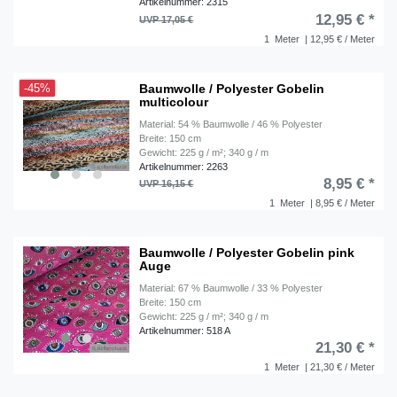
Artikelnummer: 2315
12,95 € *
UVP 17,05 €
1
Meter
| 12,95 € / Meter
Baumwolle / Polyester Gobelin
-45%
multicolour
Material: 54 % Baumwolle / 46 % Polyester
Breite: 150 cm
Gewicht: 225 g / m²; 340 g / m
Artikelnummer: 2263
8,95 € *
UVP 16,15 €
1
Meter
| 8,95 € / Meter
Baumwolle / Polyester Gobelin pink
Auge
Material: 67 % Baumwolle / 33 % Polyester
Breite: 150 cm
Gewicht: 225 g / m²; 340 g / m
Artikelnummer: 518 A
21,30 € *
1
Meter
| 21,30 € / Meter