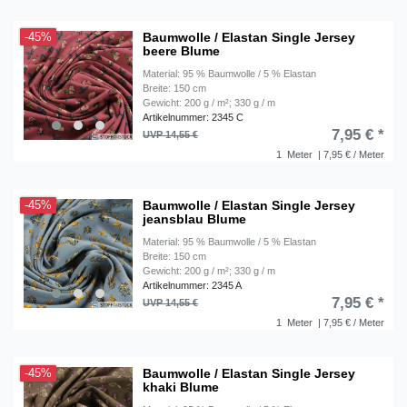
Baumwolle / Elastan Single Jersey
-45%
beere Blume
Material: 95 % Baumwolle / 5 % Elastan
Breite: 150 cm
Gewicht: 200 g / m²; 330 g / m
Artikelnummer: 2345 C
7,95 € *
UVP 14,55 €
1
Meter
| 7,95 € / Meter
Baumwolle / Elastan Single Jersey
-45%
jeansblau Blume
Material: 95 % Baumwolle / 5 % Elastan
Breite: 150 cm
Gewicht: 200 g / m²; 330 g / m
Artikelnummer: 2345 A
7,95 € *
UVP 14,55 €
1
Meter
| 7,95 € / Meter
Baumwolle / Elastan Single Jersey
-45%
khaki Blume