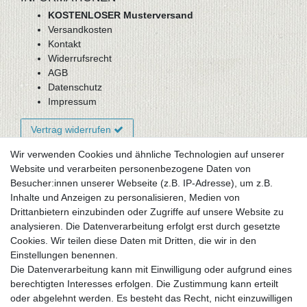
KOSTENLOSER Musterversand
Versandkosten
Kontakt
Widerrufsrecht
AGB
Datenschutz
Impressum
Vertrag widerrufen
Wir verwenden Cookies und ähnliche Technologien auf unserer
Website und verarbeiten personenbezogene Daten von
Newsletter-Anmeldung
Besucher:innen unserer Webseite (z.B. IP-Adresse), um z.B.
FAQ / Fragen
Inhalte und Anzeigen zu personalisieren, Medien von
Mein Warenkorb
Drittanbietern einzubinden oder Zugriffe auf unsere Website zu
Mein Merkzettel
analysieren. Die Datenverarbeitung erfolgt erst durch gesetzte
Mein Konto
Cookies. Wir teilen diese Daten mit Dritten, die wir in den
Einstellungen benennen.
UNSER LADENGESCHÄFT
Die Datenverarbeitung kann mit Einwilligung oder aufgrund eines
Gottlieb-Daimler-Str. 10
berechtigten Interesses erfolgen. Die Zustimmung kann erteilt
33334 Gütersloh
oder abgelehnt werden. Es besteht das Recht, nicht einzuwilligen