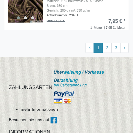
Material: 95 % Baumwolle / 5 % Elastan
Breite: 150 cm
Gewicht: 200 g / m²; 330 g / m
Artikelnummer: 2345 B
7,95 € *
UVP 14,55 €
1
Meter
| 7,95 € / Meter
1
2
3
ZAHLUNGSARTEN
mehr Informationen
Besuchen sie uns auf
INFORMATIONEN