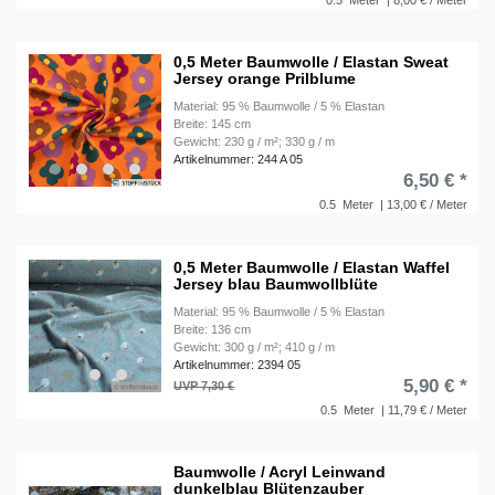
0.5
Meter
| 8,00 € / Meter
0,5 Meter Baumwolle / Elastan Sweat
Jersey orange Prilblume
Material: 95 % Baumwolle / 5 % Elastan
Breite: 145 cm
Gewicht: 230 g / m²; 330 g / m
Artikelnummer: 244 A 05
6,50 € *
0.5
Meter
| 13,00 € / Meter
0,5 Meter Baumwolle / Elastan Waffel
Jersey blau Baumwollblüte
Material: 95 % Baumwolle / 5 % Elastan
Breite: 136 cm
Gewicht: 300 g / m²; 410 g / m
Artikelnummer: 2394 05
5,90 € *
UVP 7,30 €
0.5
Meter
| 11,79 € / Meter
Baumwolle / Acryl Leinwand
dunkelblau Blütenzauber