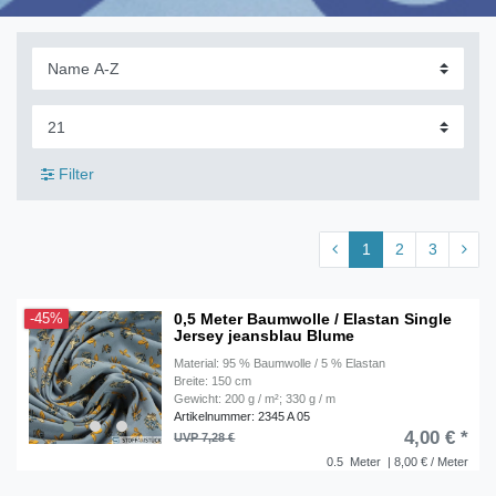
Filter
1
2
3
0,5 Meter Baumwolle / Elastan Single
-45%
Jersey jeansblau Blume
Material: 95 % Baumwolle / 5 % Elastan
Breite: 150 cm
Gewicht: 200 g / m²; 330 g / m
Artikelnummer: 2345 A 05
4,00 € *
UVP 7,28 €
0.5
Meter
| 8,00 € / Meter