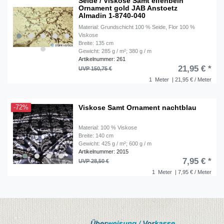
Seide / Viskose Samt elfenbein
Ornament gold JAB Anstoetz
Almadin 1-8740-040
Material: Grundschicht 100 % Seide, Flor 100 %
Viskose
Breite: 135 cm
Gewicht: 285 g / m²; 380 g / m
Artikelnummer: 261
21,95 € *
UVP 150,75 €
1
Meter
| 21,95 € / Meter
Viskose Samt Ornament nachtblau
-72%
Material: 100 % Viskose
Breite: 140 cm
Gewicht: 425 g / m²; 600 g / m
Artikelnummer: 2015
7,95 € *
UVP 28,50 €
1
Meter
| 7,95 € / Meter