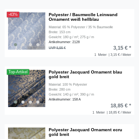
Polyester / Baumwolle Leinwand
-43%
Ornament weiß hellblau
Material: 65 % Polyester / 35 % Baumwolle
Breite: 153 cm
Gewicht: 180 g / m²; 275 g / m
Artikelnummer: 2128
3,15 € *
UVP 5,55 €
1
Meter
| 3,15 € / Meter
Polyester Jacquard Ornament blau
Top-Artikel
gold breit
Material: 100 % Polyester
Breite: 280 cm
Gewicht: 140 g / m²; 390 g / m
Artikelnummer: 158 A
18,85 € *
1
Meter
| 18,85 € / Meter
Polyester Jacquard Ornament ecru
gold breit