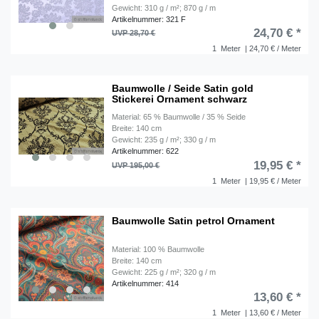
Gewicht: 310 g / m²; 870 g / m
Artikelnummer: 321 F
24,70 € *
UVP 28,70 €
1
Meter
| 24,70 € / Meter
Baumwolle / Seide Satin gold
Stickerei Ornament schwarz
Material: 65 % Baumwolle / 35 % Seide
Breite: 140 cm
Gewicht: 235 g / m²; 330 g / m
Artikelnummer: 622
19,95 € *
UVP 195,00 €
1
Meter
| 19,95 € / Meter
Baumwolle Satin petrol Ornament
Material: 100 % Baumwolle
Breite: 140 cm
Gewicht: 225 g / m²; 320 g / m
Artikelnummer: 414
13,60 € *
1
Meter
| 13,60 € / Meter