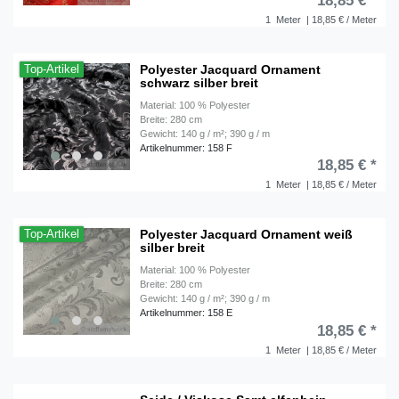
18,85 € *
1
Meter
| 18,85 € / Meter
Polyester Jacquard Ornament
Top-Artikel
schwarz silber breit
Material: 100 % Polyester
Breite: 280 cm
Gewicht: 140 g / m²; 390 g / m
Artikelnummer: 158 F
18,85 € *
1
Meter
| 18,85 € / Meter
Polyester Jacquard Ornament weiß
Top-Artikel
silber breit
Material: 100 % Polyester
Breite: 280 cm
Gewicht: 140 g / m²; 390 g / m
Artikelnummer: 158 E
18,85 € *
1
Meter
| 18,85 € / Meter