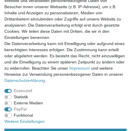
Website und verarbeiten personenbezogene Daten von
Newsletter-Anmeldung
Besucher:innen unserer Webseite (z.B. IP-Adresse), um z.B.
FAQ / Fragen
Inhalte und Anzeigen zu personalisieren, Medien von
Mein Warenkorb
Drittanbietern einzubinden oder Zugriffe auf unsere Website zu
Mein Merkzettel
analysieren. Die Datenverarbeitung erfolgt erst durch gesetzte
Mein Konto
Cookies. Wir teilen diese Daten mit Dritten, die wir in den
Einstellungen benennen.
UNSER LADENGESCHÄFT
Die Datenverarbeitung kann mit Einwilligung oder aufgrund eines
Gottlieb-Daimler-Str. 10
berechtigten Interesses erfolgen. Die Zustimmung kann erteilt
33334 Gütersloh
oder abgelehnt werden. Es besteht das Recht, nicht einzuwilligen
und die Einwilligung zu einem späteren Zeitpunkt zu ändern oder
ÖFFNUNGSZEITEN
zu widerrufen. Beachten Sie unser
Impressum
und weitere
Hinweise zur Verwendung personenbezogener Daten in unserer
Montag - Dienstag: 8.00 - 18.00 Uhr, Mittwoch Ruhetag,
Daten­schutz­erklärung
.
Donnerstag: 8.00 - 18.00 Uhr, Freitag 8.00 - 14.00 Uhr
Essenziell
KUNDENSERVICE
Statistik
Telefon: (05241) 403 22 38
Externe Medien
E-Mail: info@stoffamstueck.de
PayPal
Funktional
Weitere Einstellungen
Alle Preise inklusive gesetzlicher Mehrwertsteuer und
zuzüglich
Versandkosten
. * Pflichtfeld