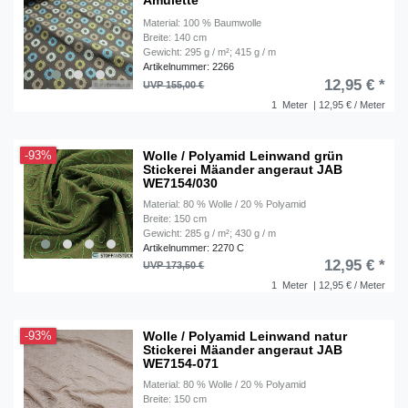
Amulette
Material: 100 % Baumwolle
Breite: 140 cm
Gewicht: 295 g / m²; 415 g / m
Artikelnummer: 2266
12,95 € *
UVP 155,00 €
1
Meter
| 12,95 € / Meter
Wolle / Polyamid Leinwand grün
-93%
Stickerei Mäander angeraut JAB
WE7154/030
Material: 80 % Wolle / 20 % Polyamid
Breite: 150 cm
Gewicht: 285 g / m²; 430 g / m
Artikelnummer: 2270 C
12,95 € *
UVP 173,50 €
1
Meter
| 12,95 € / Meter
Wolle / Polyamid Leinwand natur
-93%
Stickerei Mäander angeraut JAB
WE7154-071
Material: 80 % Wolle / 20 % Polyamid
Breite: 150 cm