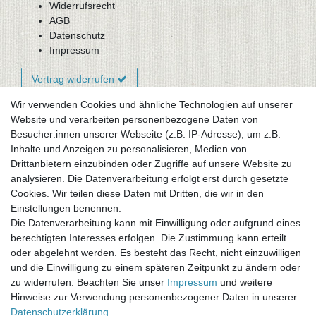
Widerrufsrecht
AGB
Datenschutz
Impressum
Vertrag widerrufen
Wir verwenden Cookies und ähnliche Technologien auf unserer
Website und verarbeiten personenbezogene Daten von
Newsletter-Anmeldung
Besucher:innen unserer Webseite (z.B. IP-Adresse), um z.B.
FAQ / Fragen
Inhalte und Anzeigen zu personalisieren, Medien von
Mein Warenkorb
Drittanbietern einzubinden oder Zugriffe auf unsere Website zu
Mein Merkzettel
analysieren. Die Datenverarbeitung erfolgt erst durch gesetzte
Mein Konto
Cookies. Wir teilen diese Daten mit Dritten, die wir in den
Einstellungen benennen.
UNSER LADENGESCHÄFT
Die Datenverarbeitung kann mit Einwilligung oder aufgrund eines
Gottlieb-Daimler-Str. 10
berechtigten Interesses erfolgen. Die Zustimmung kann erteilt
33334 Gütersloh
oder abgelehnt werden. Es besteht das Recht, nicht einzuwilligen
und die Einwilligung zu einem späteren Zeitpunkt zu ändern oder
ÖFFNUNGSZEITEN
zu widerrufen. Beachten Sie unser
Impressum
und weitere
Hinweise zur Verwendung personenbezogener Daten in unserer
Montag - Dienstag: 8.00 - 18.00 Uhr, Mittwoch Ruhetag,
Daten­schutz­erklärung
.
Donnerstag: 8.00 - 18.00 Uhr, Freitag 8.00 - 14.00 Uhr