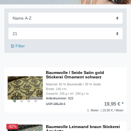
Filter
Baumwolle / Seide Satin gold
Stickerei Ornament schwarz
Material: 65 % Baumwolle / 35 % Seide
Breite: 140 cm
Gewicht: 235 g / m²; 330 g / m
Artikelnummer: 622
19,95 € *
UVP 195,00 €
1
Meter
| 19,95 € / Meter
Baumwolle Leinwand braun Stickerei
-92%