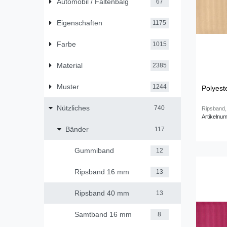
Automobil / Faltenbalg
67
Eigenschaften
1175
Farbe
1015
Material
2385
Muster
1244
Polyest
Nützliches
740
Ripsband,
Artikelnu
Bänder
117
Gummiband
12
Ripsband 16 mm
13
Ripsband 40 mm
13
Samtband 16 mm
8