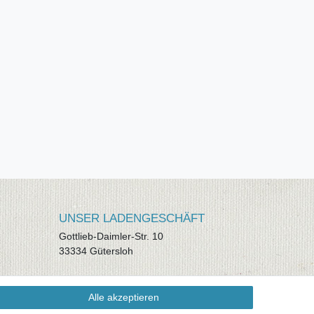
UNSER LADENGESCHÄFT
Gottlieb-Daimler-Str. 10
33334 Gütersloh
ÖFFNUNGSZEITEN
Alle akzeptieren
Montag - Dienstag: 8.00 - 18.00 Uhr,