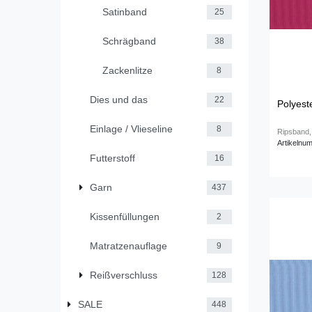
Satinband
25
Schrägband
38
Zackenlitze
8
Dies und das
22
Polyest
Einlage / Vlieseline
8
Ripsband,
Artikelnu
Futterstoff
16
Garn
437
Kissenfüllungen
2
Matratzenauflage
9
Reißverschluss
128
SALE
448