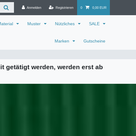
Anmelden
Registrieren
0
0,00 EUR
aterial
Muster
Nützliches
SALE
Marken
Gutscheine
it getätigt werden, werden erst ab