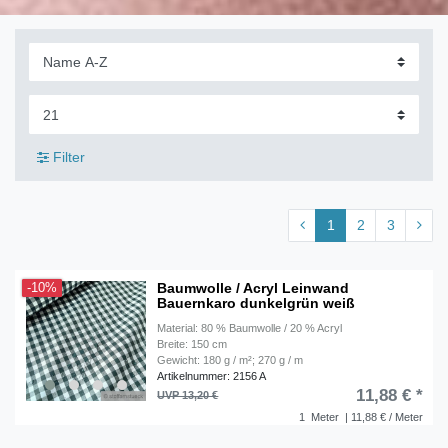
Filter
1
2
3
Baumwolle / Acryl Leinwand
-10%
Bauernkaro dunkelgrün weiß
Material: 80 % Baumwolle / 20 % Acryl
Breite: 150 cm
Gewicht: 180 g / m²; 270 g / m
Artikelnummer: 2156 A
11,88 € *
UVP 13,20 €
1
Meter
| 11,88 € / Meter