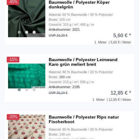
Baumwolle / Polyester Köper
-45%
dunkelgrün
Material: 60 % Baumwolle / 40 % Polyester
Breite: 155 cm
Gewicht: 315 g / m²; 490 g / m
Artikelnummer: 2021
5,60 € *
UVP 10,20 €
1
Meter
| 5,60 € / Meter
Baumwolle / Polyester Leinwand
-15%
Karo grün meliert breit
Material: 80 % Baumwolle / 20 % Polyester
Breite:
280 cm
Gewicht: 210 g / m²; 590 g / m
Artikelnummer: 2195
12,85 € *
UVP 15,10 €
1
Meter
| 12,85 € / Meter
Baumwolle / Polyester Rips natur
-20%
Fischerboot
Material: 80 % Baumwolle / 20 % Polyester
Breite: 140 cm