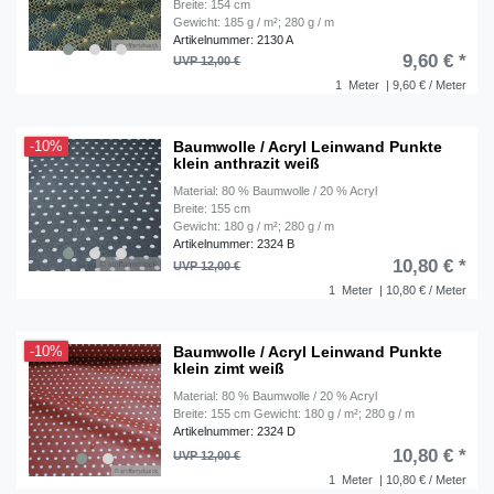
Breite: 154 cm
Gewicht: 185 g / m²; 280 g / m
Artikelnummer: 2130 A
9,60 € *
UVP 12,00 €
1
Meter
| 9,60 € / Meter
Baumwolle / Acryl Leinwand Punkte
-10%
klein anthrazit weiß
Material: 80 % Baumwolle / 20 % Acryl
Breite: 155 cm
Gewicht: 180 g / m²; 280 g / m
Artikelnummer: 2324 B
10,80 € *
UVP 12,00 €
1
Meter
| 10,80 € / Meter
Baumwolle / Acryl Leinwand Punkte
-10%
klein zimt weiß
Material: 80 % Baumwolle / 20 % Acryl
Breite: 155 cm Gewicht: 180 g / m²; 280 g / m
Artikelnummer: 2324 D
10,80 € *
UVP 12,00 €
1
Meter
| 10,80 € / Meter