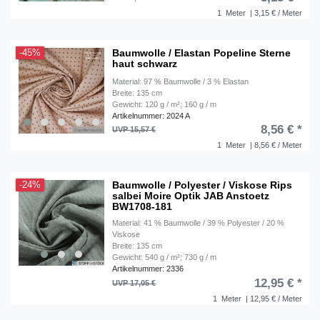
1
Meter
| 3,15 € / Meter
Baumwolle / Elastan Popeline Sterne
-45%
haut schwarz
Material: 97 % Baumwolle / 3 % Elastan
Breite: 135 cm
Gewicht: 120 g / m²; 160 g / m
Artikelnummer: 2024 A
8,56 € *
UVP 15,57 €
1
Meter
| 8,56 € / Meter
Baumwolle / Polyester / Viskose Rips
-24%
salbei Moire Optik JAB Anstoetz
BW1708-181
Material: 41 % Baumwolle / 39 % Polyester / 20 %
Viskose
Breite: 135 cm
Gewicht: 540 g / m²; 730 g / m
Artikelnummer: 2336
12,95 € *
UVP 17,05 €
1
Meter
| 12,95 € / Meter