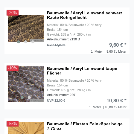
Baumwolle / Acryl Leinwand schwarz
-20%
Raute Rohrgeflecht
Material: 80 % Baumwolle / 20 % Acryl
Breite: 154 cm
Gewicht: 185 g / m²; 280 g / m
Artikelnummer: 2130 B
9,60 € *
UVP 12,00 €
1
Meter
| 9,60 € / Meter
Baumwolle / Acryl Leinwand taupe
-10%
Fächer
Material: 80 % Baumwolle / 20 % Acryl
Breite: 154 cm
Gewicht: 185 g / m²; 280 g / m
Artikelnummer: 2291
10,80 € *
UVP 12,00 €
1
Meter
| 10,80 € / Meter
Baumwolle / Elastan Feinköper beige
-55%
7.75 oz