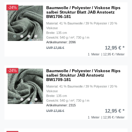
Baumwolle / Polyester / Viskose Rips
-24%
salbei Struktur Blatt JAB Anstoetz
BW1706-181
Material: 41 % Baumwolle / 39 % Polyester / 20 %
Viskose
Breite: 135 cm
Gewicht: 540 g / m²; 730 g / m
Artikelnummer: 2096
12,95 € *
UVP 17,05 €
1
Meter
| 12,95 € / Meter
Baumwolle / Polyester / Viskose Rips
-24%
salbei Struktur JAB Anstoetz
BW1709-181
Material: 41 % Baumwolle / 39 % Polyester / 20 %
Viskose
Breite: 135 cm
Gewicht: 540 g / m²; 730 g / m
Artikelnummer: 2315
12,95 € *
UVP 17,05 €
1
Meter
| 12,95 € / Meter