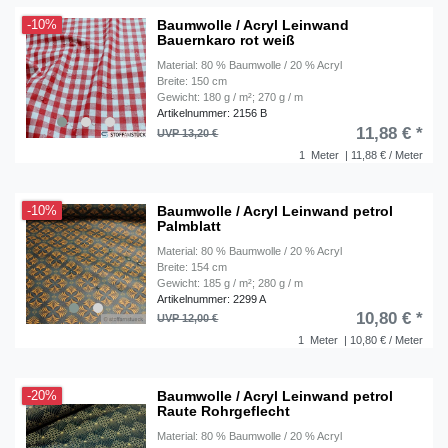
Baumwolle / Acryl Leinwand
-10%
Bauernkaro rot weiß
Material: 80 % Baumwolle / 20 % Acryl
Breite: 150 cm
Gewicht: 180 g / m²; 270 g / m
Artikelnummer: 2156 B
11,88 € *
UVP 13,20 €
1
Meter
| 11,88 € / Meter
Baumwolle / Acryl Leinwand petrol
-10%
Palmblatt
Material: 80 % Baumwolle / 20 % Acryl
Breite: 154 cm
Gewicht: 185 g / m²; 280 g / m
Artikelnummer: 2299 A
10,80 € *
UVP 12,00 €
1
Meter
| 10,80 € / Meter
Baumwolle / Acryl Leinwand petrol
-20%
Raute Rohrgeflecht
Material: 80 % Baumwolle / 20 % Acryl