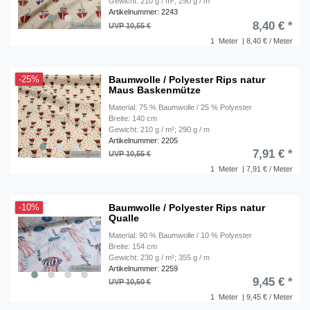
Gewicht: 210 g / m²; 290 g / m
Artikelnummer: 2243
8,40 € *
UVP 10,55 €
1
Meter
| 8,40 € / Meter
Baumwolle / Polyester Rips natur
-25%
Maus Baskenmütze
Material: 75 % Baumwolle / 25 % Polyester
Breite: 140 cm
Gewicht: 210 g / m²; 290 g / m
Artikelnummer: 2205
7,91 € *
UVP 10,55 €
1
Meter
| 7,91 € / Meter
Baumwolle / Polyester Rips natur
-10%
Qualle
Material: 90 % Baumwolle / 10 % Polyester
Breite: 154 cm
Gewicht: 230 g / m²; 355 g / m
Artikelnummer: 2259
9,45 € *
UVP 10,50 €
1
Meter
| 9,45 € / Meter