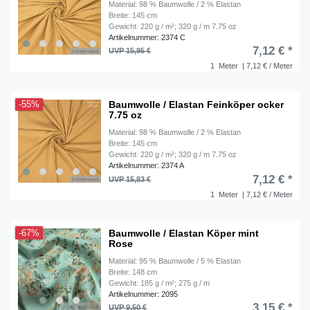
Material: 98 % Baumwolle / 2 % Elastan
Breite: 145 cm
Gewicht: 220 g / m²; 320 g / m 7.75 oz
Artikelnummer: 2374 C
7,12 € *
UVP 15,95 €
1
Meter
| 7,12 € / Meter
Baumwolle / Elastan Feinköper ocker
-55%
7.75 oz
Material: 98 % Baumwolle / 2 % Elastan
Breite: 145 cm
Gewicht: 220 g / m²; 320 g / m 7.75 oz
Artikelnummer: 2374 A
7,12 € *
UVP 15,83 €
1
Meter
| 7,12 € / Meter
Baumwolle / Elastan Köper mint
-67%
Rose
Material: 95 % Baumwolle / 5 % Elastan
Breite: 148 cm
Gewicht: 185 g / m²; 275 g / m
Artikelnummer: 2095
3,15 € *
UVP 9,50 €