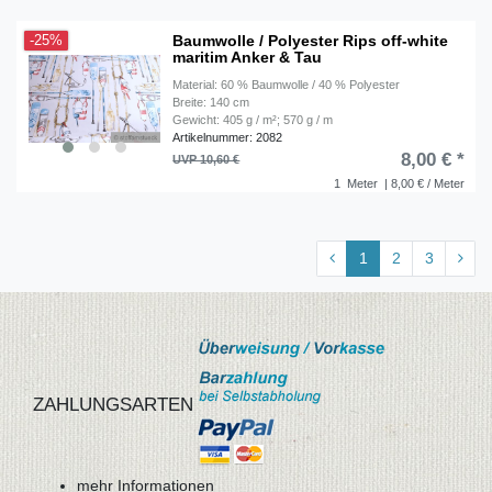
Baumwolle / Polyester Rips off-white
-25%
maritim Anker & Tau
Material: 60 % Baumwolle / 40 % Polyester
Breite: 140 cm
Gewicht: 405 g / m²; 570 g / m
Artikelnummer: 2082
8,00 € *
UVP 10,60 €
1
Meter
| 8,00 € / Meter
1
2
3
ZAHLUNGSARTEN
mehr Informationen