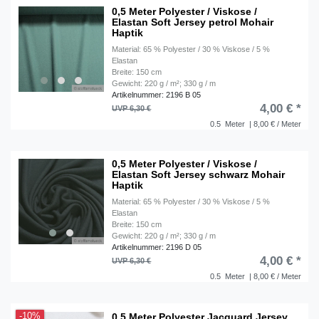
0,5 Meter Polyester / Viskose /
Elastan Soft Jersey petrol Mohair
Haptik
Material: 65 % Polyester / 30 % Viskose / 5 %
Elastan
Breite: 150 cm
Gewicht: 220 g / m²; 330 g / m
Artikelnummer: 2196 B 05
4,00 € *
UVP 6,30 €
0.5
Meter
| 8,00 € / Meter
0,5 Meter Polyester / Viskose /
Elastan Soft Jersey schwarz Mohair
Haptik
Material: 65 % Polyester / 30 % Viskose / 5 %
Elastan
Breite: 150 cm
Gewicht: 220 g / m²; 330 g / m
Artikelnummer: 2196 D 05
4,00 € *
UVP 6,30 €
0.5
Meter
| 8,00 € / Meter
0,5 Meter Polyester Jacquard Jersey
-10%