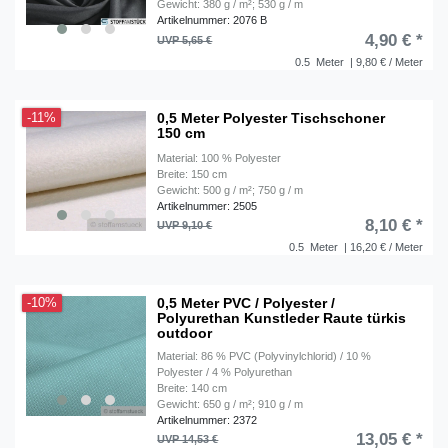
Gewicht: 380 g / m²; 530 g / m
Artikelnummer: 2076 B
4,90 € *
UVP 5,65 €
0.5
Meter
| 9,80 € / Meter
0,5 Meter Polyester Tischschoner
-11%
150 cm
Material: 100 % Polyester
Breite: 150 cm
Gewicht: 500 g / m²; 750 g / m
Artikelnummer: 2505
8,10 € *
UVP 9,10 €
0.5
Meter
| 16,20 € / Meter
0,5 Meter PVC / Polyester /
-10%
Polyurethan Kunstleder Raute türkis
outdoor
Material: 86 % PVC (Polyvinylchlorid) / 10 %
Polyester / 4 % Polyurethan
Breite: 140 cm
Gewicht: 650 g / m²; 910 g / m
Artikelnummer: 2372
13,05 € *
UVP 14,53 €