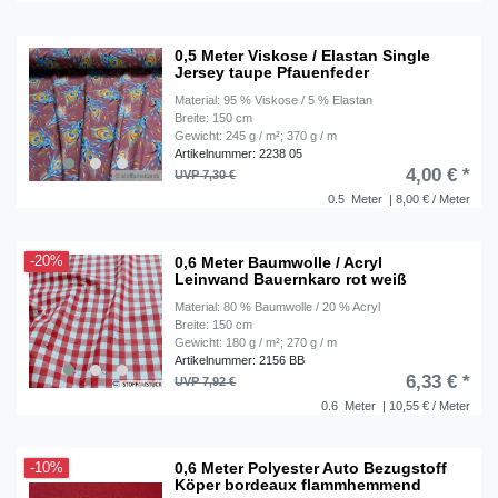
0,5 Meter Viskose / Elastan Single
Jersey taupe Pfauenfeder
Material: 95 % Viskose / 5 % Elastan
Breite: 150 cm
Gewicht: 245 g / m²; 370 g / m
Artikelnummer: 2238 05
4,00 € *
UVP 7,30 €
0.5
Meter
| 8,00 € / Meter
0,6 Meter Baumwolle / Acryl
-20%
Leinwand Bauernkaro rot weiß
Material: 80 % Baumwolle / 20 % Acryl
Breite: 150 cm
Gewicht: 180 g / m²; 270 g / m
Artikelnummer: 2156 BB
6,33 € *
UVP 7,92 €
0.6
Meter
| 10,55 € / Meter
0,6 Meter Polyester Auto Bezugstoff
-10%
Köper bordeaux flammhemmend