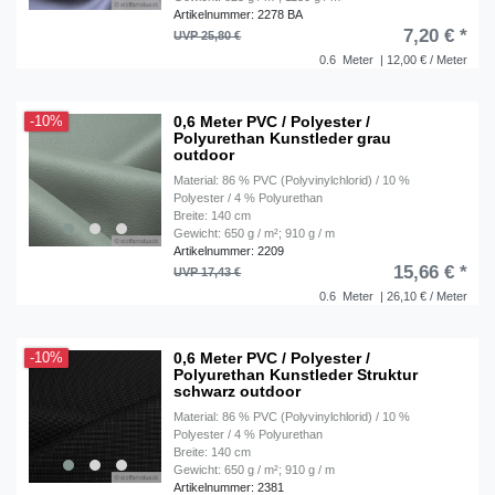
Artikelnummer: 2278 BA
7,20 € *
UVP 25,80 €
0.6
Meter
| 12,00 € / Meter
0,6 Meter PVC / Polyester /
-10%
Polyurethan Kunstleder grau
outdoor
Material: 86 % PVC (Polyvinylchlorid) / 10 %
Polyester / 4 % Polyurethan
Breite: 140 cm
Gewicht: 650 g / m²; 910 g / m
Artikelnummer: 2209
15,66 € *
UVP 17,43 €
0.6
Meter
| 26,10 € / Meter
0,6 Meter PVC / Polyester /
-10%
Polyurethan Kunstleder Struktur
schwarz outdoor
Material: 86 % PVC (Polyvinylchlorid) / 10 %
Polyester / 4 % Polyurethan
Breite: 140 cm
Gewicht: 650 g / m²; 910 g / m
Artikelnummer: 2381