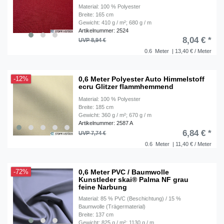
Material: 100 % Polyester
Breite: 165 cm
Gewicht: 410 g / m²; 680 g / m
Artikelnummer: 2524
8,04 € *
UVP 8,94 €
0.6
Meter
| 13,40 € / Meter
0,6 Meter Polyester Auto Himmelstoff
-12%
ecru Glitzer flammhemmend
Material: 100 % Polyester
Breite: 185 cm
Gewicht: 360 g / m²; 670 g / m
Artikelnummer: 2587 A
6,84 € *
UVP 7,74 €
0.6
Meter
| 11,40 € / Meter
0,6 Meter PVC / Baumwolle
-72%
Kunstleder skai® Palma NF grau
feine Narbung
Material: 85 % PVC (Beschichtung) / 15 %
Baumwolle (Trägermaterial)
Breite: 137 cm
Gewicht: 825 g / m²; 1130 g / m