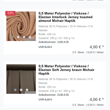
0,5 Meter Polyester / Viskose /
-53%
Elastan Interlock Jersey toasted
almond Mohair Haptik
Material: 80 % Polyester / 15 % Viskose / 5 %
Elastan
Breite: 165 cm
Gewicht: 185 g / m²; 310 g / m
Artikelnummer: 2185 A 05
4,00 € *
UVP 8,48 €
0.5
Meter
| 8,00 € / Meter
0,5 Meter Polyester / Viskose /
Elastan Soft Jersey braun Mohair
Haptik
Material: 65 % Polyester / 30 % Viskose / 5 %
Elastan
Breite: 150 cm
Gewicht: 220 g / m²; 330 g / m
Artikelnummer: 2196 A 05
4,00 € *
UVP 6,30 €
0.5
Meter
| 8,00 € / Meter