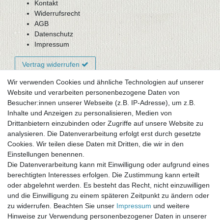
Kontakt
Widerrufsrecht
AGB
Datenschutz
Impressum
Vertrag widerrufen
Wir verwenden Cookies und ähnliche Technologien auf unserer
Website und verarbeiten personenbezogene Daten von
Newsletter-Anmeldung
Besucher:innen unserer Webseite (z.B. IP-Adresse), um z.B.
FAQ / Fragen
Inhalte und Anzeigen zu personalisieren, Medien von
Mein Warenkorb
Drittanbietern einzubinden oder Zugriffe auf unsere Website zu
Mein Merkzettel
analysieren. Die Datenverarbeitung erfolgt erst durch gesetzte
Mein Konto
Cookies. Wir teilen diese Daten mit Dritten, die wir in den
Einstellungen benennen.
UNSER LADENGESCHÄFT
Die Datenverarbeitung kann mit Einwilligung oder aufgrund eines
Gottlieb-Daimler-Str. 10
berechtigten Interesses erfolgen. Die Zustimmung kann erteilt
33334 Gütersloh
oder abgelehnt werden. Es besteht das Recht, nicht einzuwilligen
und die Einwilligung zu einem späteren Zeitpunkt zu ändern oder
ÖFFNUNGSZEITEN
zu widerrufen. Beachten Sie unser
Impressum
und weitere
Hinweise zur Verwendung personenbezogener Daten in unserer
Montag - Dienstag: 8.00 - 18.00 Uhr, Mittwoch Ruhetag,