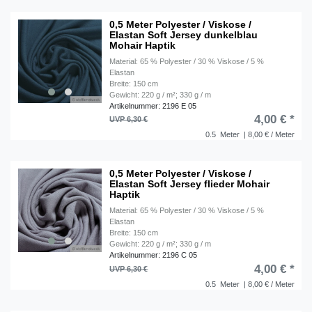
0,5 Meter Polyester / Viskose /
Elastan Soft Jersey dunkelblau
Mohair Haptik
Material: 65 % Polyester / 30 % Viskose / 5 %
Elastan
Breite: 150 cm
Gewicht: 220 g / m²; 330 g / m
Artikelnummer: 2196 E 05
4,00 € *
UVP 6,30 €
0.5
Meter
| 8,00 € / Meter
0,5 Meter Polyester / Viskose /
Elastan Soft Jersey flieder Mohair
Haptik
Material: 65 % Polyester / 30 % Viskose / 5 %
Elastan
Breite: 150 cm
Gewicht: 220 g / m²; 330 g / m
Artikelnummer: 2196 C 05
4,00 € *
UVP 6,30 €
0.5
Meter
| 8,00 € / Meter