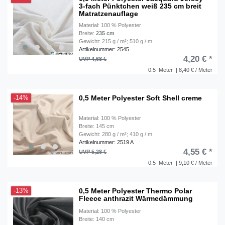
3-fach Pünktchen weiß 235 cm breit
Matratzenauflage
Material: 100 % Polyester
Breite:
235 cm
Gewicht: 215 g / m²; 510 g / m
Artikelnummer: 2545
4,20 € *
UVP 4,68 €
0.5
Meter
| 8,40 € / Meter
0,5 Meter Polyester Soft Shell creme
-14%
Material: 100 % Polyester
Breite: 145 cm
Gewicht: 280 g / m²; 410 g / m
Artikelnummer: 2519 A
4,55 € *
UVP 5,28 €
0.5
Meter
| 9,10 € / Meter
0,5 Meter Polyester Thermo Polar
-13%
Fleece anthrazit Wärmedämmung
Material: 100 % Polyester
Breite: 140 cm