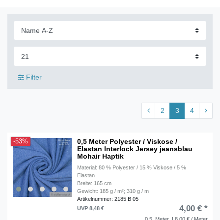
Filter
2
3
4
0,5 Meter Polyester / Viskose /
-53%
Elastan Interlock Jersey jeansblau
Mohair Haptik
Material: 80 % Polyester / 15 % Viskose / 5 %
Elastan
Breite: 165 cm
Gewicht: 185 g / m²; 310 g / m
Artikelnummer: 2185 B 05
4,00 € *
UVP 8,48 €
0.5
Meter
| 8,00 € / Meter