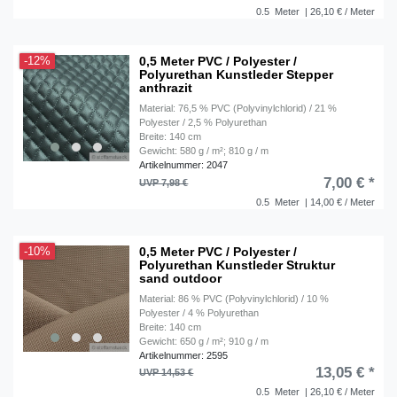
0.5
Meter
| 26,10 € / Meter
0,5 Meter PVC / Polyester /
-12%
Polyurethan Kunstleder Stepper
anthrazit
Material: 76,5 % PVC (Polyvinylchlorid) / 21 %
Polyester / 2,5 % Polyurethan
Breite: 140 cm
Gewicht: 580 g / m²; 810 g / m
Artikelnummer: 2047
7,00 € *
UVP 7,98 €
0.5
Meter
| 14,00 € / Meter
0,5 Meter PVC / Polyester /
-10%
Polyurethan Kunstleder Struktur
sand outdoor
Material: 86 % PVC (Polyvinylchlorid) / 10 %
Polyester / 4 % Polyurethan
Breite: 140 cm
Gewicht: 650 g / m²; 910 g / m
Artikelnummer: 2595
13,05 € *
UVP 14,53 €
0.5
Meter
| 26,10 € / Meter