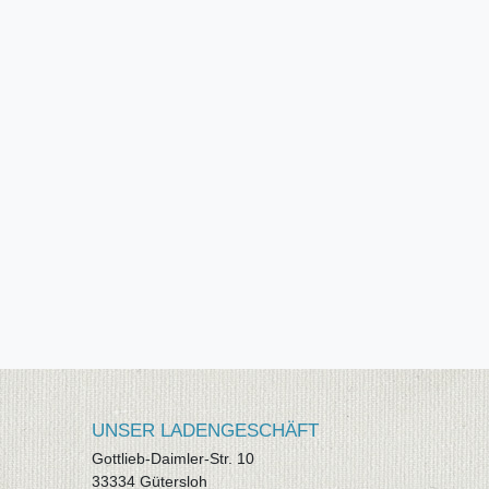
UNSER LADENGESCHÄFT
Gottlieb-Daimler-Str. 10
33334 Gütersloh