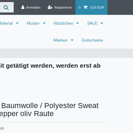
Anmelden
Registrieren
0
0,00 EUR
aterial
Muster
Nützliches
SALE
Marken
Gutscheine
it getätigt werden, werden erst ab
 Baumwolle / Polyester Sweat
epper oliv Raute
 05