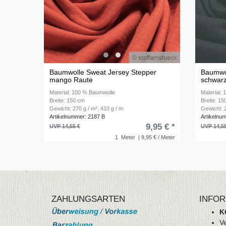
Baumwolle Sweat Jersey Stepper
Baumwol
mango Raute
schwar
Material: 100 % Baumwolle
Material:
Breite: 150 cm
Breite: 1
Gewicht: 270 g / m²; 410 g / m
Gewicht: 2
Artikelnummer: 2187 B
Artikelnu
9,95 € *
UVP 14,55 €
UVP 14,5
1
Meter
| 9,95 € / Meter
ZAHLUNGSARTEN
INFOR
K
V