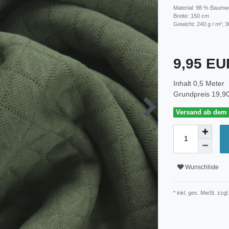
Material: 98 % Baumwo
Breite: 150 cm
Gewicht: 240 g / m²; 3
9,95 E
Inhalt
0,5
Meter
Grundpreis
19,90
Versand ab dem 3
Wunschliste
* inkl. ges. MwSt. zzgl.