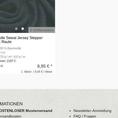
le Sweat Jersey Stepper
z Raute
 100 % Baumwolle
50 cm
70 g / m²; 410 g / m
mmer: 2187 C
9,95 € *
5 €
1
Meter
| 9,95 € / Meter
MATIONEN
OSTENLOSER Musterversand
Newsletter-Anmeldung
ersandkosten
FAQ / Fragen