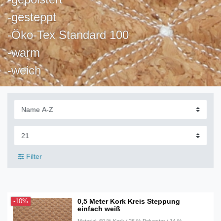
-gesteppt
-Öko-Tex Standard 100
-warm
-weich
Filter
0,5 Meter Kork Kreis Steppung
-10%
einfach weiß
Material: 60 % Kork / 26 % Polyester / 14 %