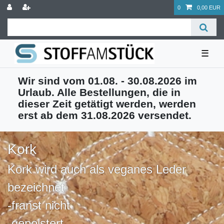
0
0,00 EUR
☰
Wir sind vom 01.08. - 30.08.2026 im
Urlaub. Alle Bestellungen, die in
dieser Zeit getätigt werden, werden
erst ab dem 31.08.2026 versendet.
Kork
Kork wird auch als veganes Leder
bezeichnet
-franst nicht
-gepolstert