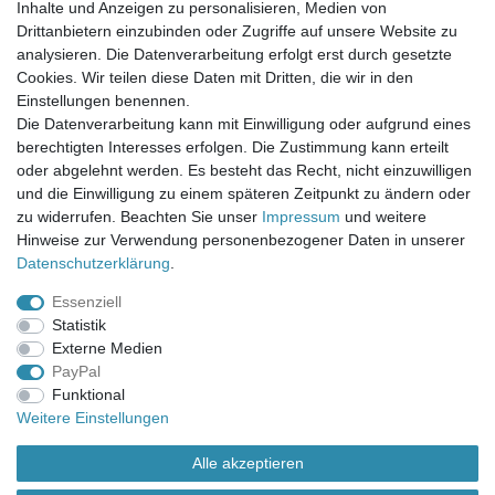
Inhalte und Anzeigen zu personalisieren, Medien von
Mein Warenkorb
Drittanbietern einzubinden oder Zugriffe auf unsere Website zu
Mein Merkzettel
analysieren. Die Datenverarbeitung erfolgt erst durch gesetzte
Mein Konto
Cookies. Wir teilen diese Daten mit Dritten, die wir in den
Einstellungen benennen.
UNSER LADENGESCHÄFT
Die Datenverarbeitung kann mit Einwilligung oder aufgrund eines
Gottlieb-Daimler-Str. 10
berechtigten Interesses erfolgen. Die Zustimmung kann erteilt
33334 Gütersloh
oder abgelehnt werden. Es besteht das Recht, nicht einzuwilligen
und die Einwilligung zu einem späteren Zeitpunkt zu ändern oder
ÖFFNUNGSZEITEN
zu widerrufen. Beachten Sie unser
Impressum
und weitere
Hinweise zur Verwendung personenbezogener Daten in unserer
Montag - Dienstag: 8.00 - 18.00 Uhr, Mittwoch Ruhetag,
Daten­schutz­erklärung
.
Donnerstag: 8.00 - 18.00 Uhr, Freitag 8.00 - 14.00 Uhr
Essenziell
KUNDENSERVICE
Statistik
Telefon: (05241) 403 22 38
Externe Medien
E-Mail: info@stoffamstueck.de
PayPal
Funktional
Weitere Einstellungen
Alle Preise inklusive gesetzlicher Mehrwertsteuer und
zuzüglich
Versandkosten
. * Pflichtfeld
Alle akzeptieren