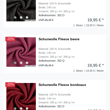
Material: 100 % Schurwolle
Breite: 140 cm
Gewicht: 280 g / m²; 390 g / m
Artikelnummer: 352 O
19,95 € *
UVP 25,45 €
1
Meter
| 19,95 € / Meter
Schurwolle Fleece beere
-22%
Material: 100 % Schurwolle
Breite: 140 cm
Gewicht: 280 g / m²; 390 g / m
Artikelnummer: 352 Q
19,95 € *
UVP 25,45 €
1
Meter
| 19,95 € / Meter
Schurwolle Fleece bordeaux
-22%
Material: 100 % Schurwolle
Breite: 140 cm
Gewicht: 280 g / m²; 390 g / m
Artikelnummer: 352 D