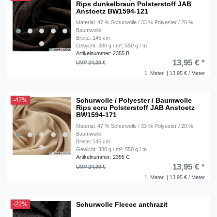
Rips dunkelbraun Polsterstoff JAB
Anstoetz BW1594-121
Material: 47 % Schurwolle / 33 % Polyester / 20 %
Baumwolle
Breite: 145 cm
Gewicht: 380 g / m²; 550 g / m
Artikelnummer: 2355 B
13,95 € *
UVP 24,00 €
1
Meter
| 13,95 € / Meter
Schurwolle / Polyester / Baumwolle
-42%
Rips ecru Polsterstoff JAB Anstoetz
BW1594-171
Material: 47 % Schurwolle / 33 % Polyester / 20 %
Baumwolle
Breite: 145 cm
Gewicht: 380 g / m²; 550 g / m
Artikelnummer: 2355 C
13,95 € *
UVP 24,00 €
1
Meter
| 13,95 € / Meter
Schurwolle Fleece anthrazit
-22%