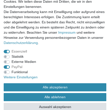
Cookies. Wir teilen diese Daten mit Dritten, die wir in den
Einstellungen benennen.
UNSER LADENGESCHÄFT
Die Datenverarbeitung kann mit Einwilligung oder aufgrund eines
Gottlieb-Daimler-Str. 10
berechtigten Interesses erfolgen. Die Zustimmung kann erteilt
33334 Gütersloh
oder abgelehnt werden. Es besteht das Recht, nicht einzuwilligen
und die Einwilligung zu einem späteren Zeitpunkt zu ändern oder
ÖFFNUNGSZEITEN
zu widerrufen. Beachten Sie unser
Impressum
und weitere
Hinweise zur Verwendung personenbezogener Daten in unserer
Montag - Dienstag: 8.00 - 18.00 Uhr, Mittwoch Ruhetag,
Daten­schutz­erklärung
.
Donnerstag: 8.00 - 18.00 Uhr, Freitag 8.00 - 14.00 Uhr
Essenziell
KUNDENSERVICE
Statistik
Telefon: (05241) 403 22 38
Externe Medien
E-Mail: info@stoffamstueck.de
PayPal
Funktional
Weitere Einstellungen
Alle Preise inklusive gesetzlicher Mehrwertsteuer und
zuzüglich
Versandkosten
. * Pflichtfeld
Alle akzeptieren
Alle ablehnen
Auswahl akzeptieren