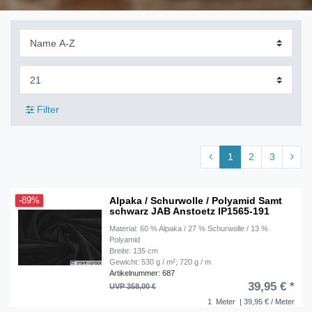
Filter
1
2
3
Alpaka / Schurwolle / Polyamid Samt
-89%
schwarz JAB Anstoetz IP1565-191
Material: 60 % Alpaka / 27 % Schurwolle / 13 %
Polyamid
Breite: 135 cm
Gewicht: 530 g / m²; 720 g / m
Artikelnummer: 687
39,95 € *
UVP 358,00 €
1
Meter
| 39,95 € / Meter