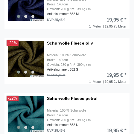
Breite: 140 cm
Gewicht: 280 g / m²; 390 g / m
Artikelnummer: 352 M
19,95 € *
UVP 25,45 €
1
Meter
| 19,95 € / Meter
Schurwolle Fleece oliv
-22%
Material: 100 % Schurwolle
Breite: 140 cm
Gewicht: 280 g / m²; 390 g / m
Artikelnummer: 352 S
19,95 € *
UVP 25,45 €
1
Meter
| 19,95 € / Meter
Schurwolle Fleece petrol
-22%
Material: 100 % Schurwolle
Breite: 140 cm
Gewicht: 280 g / m²; 390 g / m
Artikelnummer: 352 U
19,95 € *
UVP 25,45 €