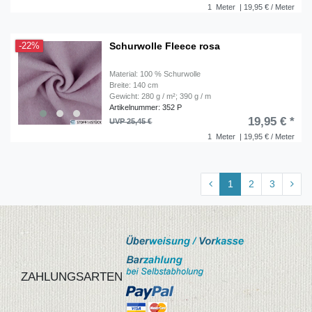
1
Meter
| 19,95 € / Meter
Schurwolle Fleece rosa
-22%
Material: 100 % Schurwolle
Breite: 140 cm
Gewicht: 280 g / m²; 390 g / m
Artikelnummer: 352 P
19,95 € *
UVP 25,45 €
1
Meter
| 19,95 € / Meter
1
2
3
ZAHLUNGSARTEN