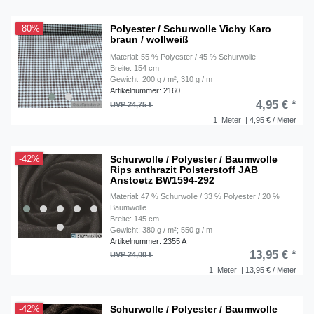
Polyester / Schurwolle Vichy Karo
-80%
braun / wollweiß
Material: 55 % Polyester / 45 % Schurwolle
Breite: 154 cm
Gewicht: 200 g / m²; 310 g / m
Artikelnummer: 2160
4,95 € *
UVP 24,75 €
1
Meter
| 4,95 € / Meter
Schurwolle / Polyester / Baumwolle
-42%
Rips anthrazit Polsterstoff JAB
Anstoetz BW1594-292
Material: 47 % Schurwolle / 33 % Polyester / 20 %
Baumwolle
Breite: 145 cm
Gewicht: 380 g / m²; 550 g / m
Artikelnummer: 2355 A
13,95 € *
UVP 24,00 €
1
Meter
| 13,95 € / Meter
Schurwolle / Polyester / Baumwolle
-42%