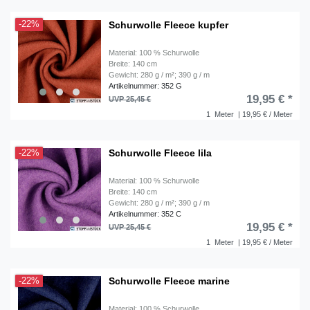
Schurwolle Fleece kupfer
-22%
Material: 100 % Schurwolle
Breite: 140 cm
Gewicht: 280 g / m²; 390 g / m
Artikelnummer: 352 G
19,95 € *
UVP 25,45 €
1
Meter
| 19,95 € / Meter
Schurwolle Fleece lila
-22%
Material: 100 % Schurwolle
Breite: 140 cm
Gewicht: 280 g / m²; 390 g / m
Artikelnummer: 352 C
19,95 € *
UVP 25,45 €
1
Meter
| 19,95 € / Meter
Schurwolle Fleece marine
-22%
Material: 100 % Schurwolle