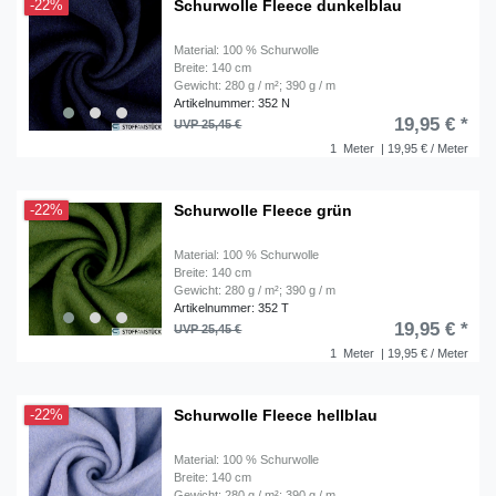
Schurwolle Fleece dunkelblau
-22%
Material: 100 % Schurwolle
Breite: 140 cm
Gewicht: 280 g / m²; 390 g / m
Artikelnummer: 352 N
19,95 € *
UVP 25,45 €
1
Meter
| 19,95 € / Meter
Schurwolle Fleece grün
-22%
Material: 100 % Schurwolle
Breite: 140 cm
Gewicht: 280 g / m²; 390 g / m
Artikelnummer: 352 T
19,95 € *
UVP 25,45 €
1
Meter
| 19,95 € / Meter
Schurwolle Fleece hellblau
-22%
Material: 100 % Schurwolle
Breite: 140 cm
Gewicht: 280 g / m²; 390 g / m