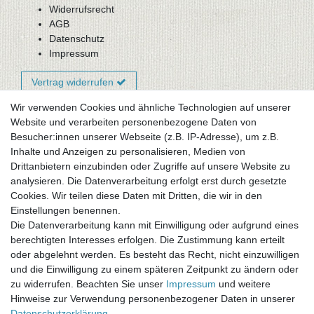
Widerrufsrecht
AGB
Datenschutz
Impressum
Vertrag widerrufen
Wir verwenden Cookies und ähnliche Technologien auf unserer
Website und verarbeiten personenbezogene Daten von
Newsletter-Anmeldung
Besucher:innen unserer Webseite (z.B. IP-Adresse), um z.B.
FAQ / Fragen
Inhalte und Anzeigen zu personalisieren, Medien von
Mein Warenkorb
Drittanbietern einzubinden oder Zugriffe auf unsere Website zu
Mein Merkzettel
analysieren. Die Datenverarbeitung erfolgt erst durch gesetzte
Mein Konto
Cookies. Wir teilen diese Daten mit Dritten, die wir in den
Einstellungen benennen.
UNSER LADENGESCHÄFT
Die Datenverarbeitung kann mit Einwilligung oder aufgrund eines
Gottlieb-Daimler-Str. 10
berechtigten Interesses erfolgen. Die Zustimmung kann erteilt
33334 Gütersloh
oder abgelehnt werden. Es besteht das Recht, nicht einzuwilligen
und die Einwilligung zu einem späteren Zeitpunkt zu ändern oder
ÖFFNUNGSZEITEN
zu widerrufen. Beachten Sie unser
Impressum
und weitere
Hinweise zur Verwendung personenbezogener Daten in unserer
Montag - Dienstag: 8.00 - 18.00 Uhr, Mittwoch Ruhetag,
Daten­schutz­erklärung
.