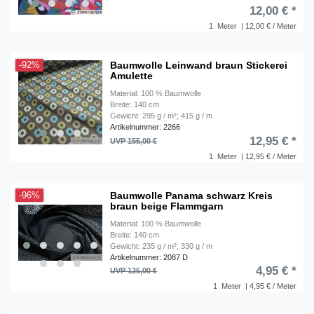
12,00 € *
1
Meter
| 12,00 € / Meter
Baumwolle Leinwand braun Stickerei
-92%
Amulette
Material: 100 % Baumwolle
Breite: 140 cm
Gewicht: 295 g / m²; 415 g / m
Artikelnummer: 2266
12,95 € *
UVP 155,00 €
1
Meter
| 12,95 € / Meter
Baumwolle Panama schwarz Kreis
-96%
braun beige Flammgarn
Material: 100 % Baumwolle
Breite: 140 cm
Gewicht: 235 g / m²; 330 g / m
Artikelnummer: 2087 D
4,95 € *
UVP 125,00 €
1
Meter
| 4,95 € / Meter