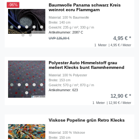
Baumwolle Panama schwarz Kreis
-96%
weinrot ecru Flammgarn
Material: 100 % Baumwolle
Breite: 140 cm
Gewicht: 235 g / m²; 330 g / m
Artikelnummer: 2087 C
4,95 € *
UVP 125,00 €
1
Meter
| 4,95 € / Meter
Polyester Auto Himmelstoff grau
meliert Klecks bunt flammhemmend
Material: 100 % Polyester
Breite: 153 cm
Gewicht: 570 g / m²; 870 g / m
Artikelnummer: 623
12,90 € *
1
Meter
| 12,90 € / Meter
Viskose Popeline grün Retro Klecks
Material: 100 % Viskose
Breite: 150 cm