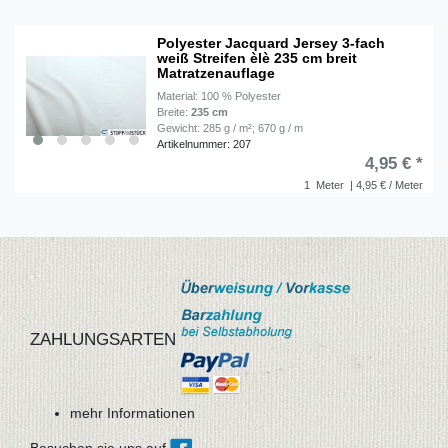
Polyester Jacquard Jersey 3-fach
weiß Streifen èlè 235 cm breit
Matratzenauflage
Material: 100 % Polyester
Breite:
235 cm
Gewicht: 285 g / m²; 670 g / m
Artikelnummer: 207
4,95 € *
1
Meter
| 4,95 € / Meter
ZAHLUNGSARTEN
mehr Informationen