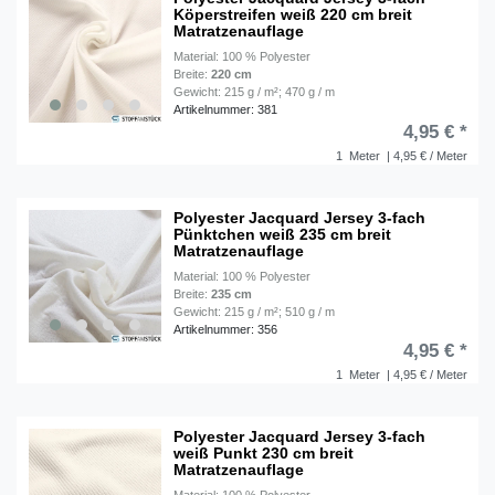
Köperstreifen weiß 220 cm breit
Matratzenauflage
Material: 100 % Polyester
Breite:
220 cm
Gewicht: 215 g / m²; 470 g / m
Artikelnummer: 381
4,95 € *
1
Meter
| 4,95 € / Meter
Polyester Jacquard Jersey 3-fach
Pünktchen weiß 235 cm breit
Matratzenauflage
Material: 100 % Polyester
Breite:
235 cm
Gewicht: 215 g / m²; 510 g / m
Artikelnummer: 356
4,95 € *
1
Meter
| 4,95 € / Meter
Polyester Jacquard Jersey 3-fach
weiß Punkt 230 cm breit
Matratzenauflage