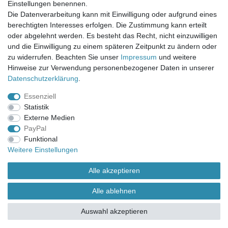
Einstellungen benennen.
UNSER LADENGESCHÄFT
Die Datenverarbeitung kann mit Einwilligung oder aufgrund eines
Gottlieb-Daimler-Str. 10
berechtigten Interesses erfolgen. Die Zustimmung kann erteilt
33334 Gütersloh
oder abgelehnt werden. Es besteht das Recht, nicht einzuwilligen
und die Einwilligung zu einem späteren Zeitpunkt zu ändern oder
ÖFFNUNGSZEITEN
zu widerrufen. Beachten Sie unser
Impressum
und weitere
Hinweise zur Verwendung personenbezogener Daten in unserer
Montag - Dienstag: 8.00 - 18.00 Uhr, Mittwoch Ruhetag,
Daten­schutz­erklärung
.
Donnerstag: 8.00 - 18.00 Uhr, Freitag 8.00 - 14.00 Uhr
Essenziell
KUNDENSERVICE
Statistik
Telefon: (05241) 403 22 38
Externe Medien
E-Mail: info@stoffamstueck.de
PayPal
Funktional
Weitere Einstellungen
Alle Preise inklusive gesetzlicher Mehrwertsteuer und
zuzüglich
Versandkosten
. * Pflichtfeld
Alle akzeptieren
Alle ablehnen
Auswahl akzeptieren