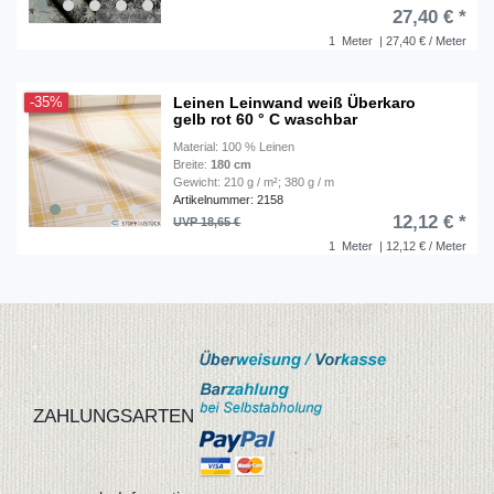
27,40 € *
1
Meter
| 27,40 € / Meter
Leinen Leinwand weiß Überkaro
-35%
gelb rot 60 ° C waschbar
Material: 100 % Leinen
Breite:
180 cm
Gewicht: 210 g / m²; 380 g / m
Artikelnummer: 2158
12,12 € *
UVP 18,65 €
1
Meter
| 12,12 € / Meter
ZAHLUNGSARTEN