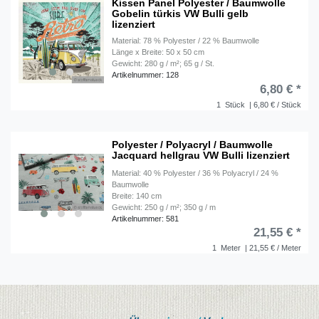
Kissen Panel Polyester / Baumwolle
Gobelin türkis VW Bulli gelb
lizenziert
Material: 78 % Polyester / 22 % Baumwolle
Länge x Breite: 50 x 50 cm
Gewicht: 280 g / m²; 65 g / St.
Artikelnummer: 128
6,80 € *
1
Stück
| 6,80 € / Stück
Polyester / Polyacryl / Baumwolle
Jacquard hellgrau VW Bulli lizenziert
Material: 40 % Polyester / 36 % Polyacryl / 24 %
Baumwolle
Breite: 140 cm
Gewicht: 250 g / m²; 350 g / m
Artikelnummer: 581
21,55 € *
1
Meter
| 21,55 € / Meter