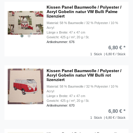
Kissen Panel Baumwolle / Polyester /
Acryl Gobelin natur VW Bulli Palme
lizenziert
Material: 58 % Baumwolle / 32 % Polyester / 10 %
Acryl
Länge x Breite: 47 x 47 cm
Gewicht: 425 g / m²; 20 g / St.
Artikelnummer: 676
6,80 € *
1
Stück
| 6,80 € / Stück
Kissen Panel Baumwolle / Polyester /
Acryl Gobelin natur VW Bulli rot
lizenziert
Material: 58 % Baumwolle / 32 % Polyester / 10 %
Acryl
Länge x Breite: 47 x 47 cm
Gewicht: 425 g / m²; 20 g / St.
Artikelnummer: 670
6,80 € *
1
Stück
| 6,80 € / Stück