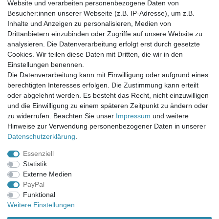
Website und verarbeiten personenbezogene Daten von
Newsletter-Anmeldung
Besucher:innen unserer Webseite (z.B. IP-Adresse), um z.B.
FAQ / Fragen
Inhalte und Anzeigen zu personalisieren, Medien von
Mein Warenkorb
Drittanbietern einzubinden oder Zugriffe auf unsere Website zu
Mein Merkzettel
analysieren. Die Datenverarbeitung erfolgt erst durch gesetzte
Mein Konto
Cookies. Wir teilen diese Daten mit Dritten, die wir in den
Einstellungen benennen.
UNSER LADENGESCHÄFT
Die Datenverarbeitung kann mit Einwilligung oder aufgrund eines
Gottlieb-Daimler-Str. 10
berechtigten Interesses erfolgen. Die Zustimmung kann erteilt
33334 Gütersloh
oder abgelehnt werden. Es besteht das Recht, nicht einzuwilligen
und die Einwilligung zu einem späteren Zeitpunkt zu ändern oder
ÖFFNUNGSZEITEN
zu widerrufen. Beachten Sie unser
Impressum
und weitere
Hinweise zur Verwendung personenbezogener Daten in unserer
Montag - Dienstag: 8.00 - 18.00 Uhr, Mittwoch Ruhetag,
Daten­schutz­erklärung
.
Donnerstag: 8.00 - 18.00 Uhr, Freitag 8.00 - 14.00 Uhr
Essenziell
KUNDENSERVICE
Statistik
Telefon: (05241) 403 22 38
Externe Medien
E-Mail: info@stoffamstueck.de
PayPal
Funktional
Weitere Einstellungen
Alle Preise inklusive gesetzlicher Mehrwertsteuer und
zuzüglich
Versandkosten
. * Pflichtfeld