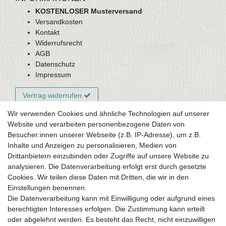
KOSTENLOSER Musterversand
Versandkosten
Kontakt
Widerrufsrecht
AGB
Datenschutz
Impressum
Vertrag widerrufen
Wir verwenden Cookies und ähnliche Technologien auf unserer
Website und verarbeiten personenbezogene Daten von
Newsletter-Anmeldung
Besucher:innen unserer Webseite (z.B. IP-Adresse), um z.B.
FAQ / Fragen
Inhalte und Anzeigen zu personalisieren, Medien von
Mein Warenkorb
Drittanbietern einzubinden oder Zugriffe auf unsere Website zu
Mein Merkzettel
analysieren. Die Datenverarbeitung erfolgt erst durch gesetzte
Mein Konto
Cookies. Wir teilen diese Daten mit Dritten, die wir in den
Einstellungen benennen.
UNSER LADENGESCHÄFT
Die Datenverarbeitung kann mit Einwilligung oder aufgrund eines
Gottlieb-Daimler-Str. 10
berechtigten Interesses erfolgen. Die Zustimmung kann erteilt
33334 Gütersloh
oder abgelehnt werden. Es besteht das Recht, nicht einzuwilligen