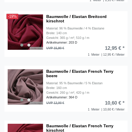
1
Meter
| 9,95 € / Meter
Baumwolle / Elastan Breitcord
-19%
kirschrot
Material: 96 % Baumwolle / 4 % Elastane
Breite: 140 cm
Gewicht: 365 g / m²; 510 g / m
Artikelnummer: 203 D
12,95 € *
UVP 15,90 €
1
Meter
| 12,95 € / Meter
Baumwolle / Elastan French Terry
beere
Material: 95 % Baumwolle / 5 % Elastan
Breite: 160 cm
Gewicht: 260 g / m²; 420 g / m
Artikelnummer: 364 O
10,60 € *
UVP 12,00 €
1
Meter
| 10,60 € / Meter
Baumwolle / Elastan French Terry
kirschrot