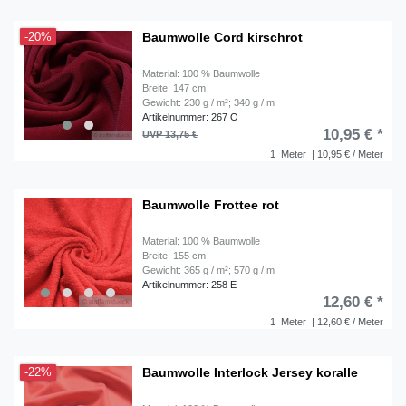
Baumwolle Cord kirschrot
-20%
Material: 100 % Baumwolle
Breite: 147 cm
Gewicht: 230 g / m²; 340 g / m
Artikelnummer: 267 O
10,95 € *
UVP 13,75 €
1
Meter
| 10,95 € / Meter
Baumwolle Frottee rot
Material: 100 % Baumwolle
Breite: 155 cm
Gewicht: 365 g / m²; 570 g / m
Artikelnummer: 258 E
12,60 € *
1
Meter
| 12,60 € / Meter
Baumwolle Interlock Jersey koralle
-22%