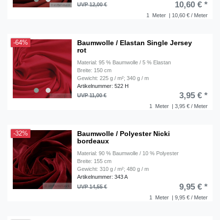
10,60 € *
UVP 12,00 €
1
Meter
| 10,60 € / Meter
Baumwolle / Elastan Single Jersey
-64%
rot
Material: 95 % Baumwolle / 5 % Elastan
Breite: 150 cm
Gewicht: 225 g / m²; 340 g / m
Artikelnummer: 522 H
3,95 € *
UVP 11,00 €
1
Meter
| 3,95 € / Meter
Baumwolle / Polyester Nicki
-32%
bordeaux
Material: 90 % Baumwolle / 10 % Polyester
Breite: 155 cm
Gewicht: 310 g / m²; 480 g / m
Artikelnummer: 343 A
9,95 € *
UVP 14,55 €
1
Meter
| 9,95 € / Meter