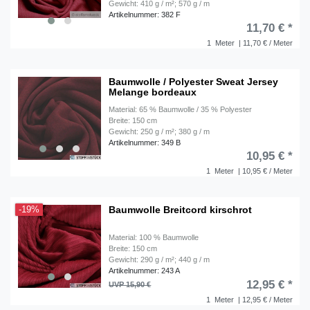
Gewicht: 410 g / m²; 570 g / m
Artikelnummer: 382 F
11,70 € *
1
Meter
| 11,70 € / Meter
Baumwolle / Polyester Sweat Jersey
Melange bordeaux
Material: 65 % Baumwolle / 35 % Polyester
Breite: 150 cm
Gewicht: 250 g / m²; 380 g / m
Artikelnummer: 349 B
10,95 € *
1
Meter
| 10,95 € / Meter
Baumwolle Breitcord kirschrot
-19%
Material: 100 % Baumwolle
Breite: 150 cm
Gewicht: 290 g / m²; 440 g / m
Artikelnummer: 243 A
12,95 € *
UVP 15,90 €
1
Meter
| 12,95 € / Meter