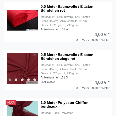
0,5 Meter Baumwolle / Elastan
Bündchen rot
Material: 95 % Baumwolle / 5 % Elastan
Breite: 45 cm; Schlauchbreite: 90 cm
Gewicht: 320 g / m²; 290 g / m
Artikelnummer: 131 W
4,00 € *
0.5
Meter
| 8,00 € / Meter
0,5 Meter Baumwolle / Elastan
Bündchen ziegelrot
Material: 95 % Baumwolle / 5 % Elastan
Breite: 45 cm; Schlauchbreite: 90 cm
Gewicht: 320 g / m²; 290 g / m
Artikelnummer: 131 O
4,00 € *
UVP 6,00 €
0.5
Meter
| 8,00 € / Meter
1,0 Meter Polyester Chiffon
-40%
bordeaux
Material: 100 % Polyester