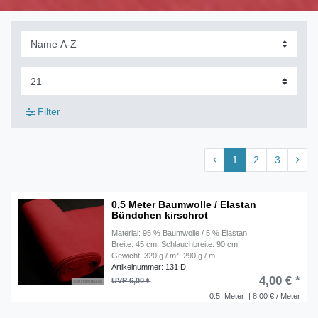
Filter
1
2
3
0,5 Meter Baumwolle / Elastan
Bündchen kirschrot
Material: 95 % Baumwolle / 5 % Elastan
Breite: 45 cm; Schlauchbreite: 90 cm
Gewicht: 320 g / m²; 290 g / m
Artikelnummer: 131 D
4,00 € *
UVP 6,00 €
0.5
Meter
| 8,00 € / Meter