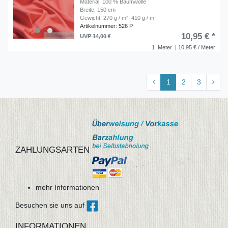
Material: 100 % Baumwolle
Breite: 150 cm
Gewicht: 270 g / m²; 410 g / m
Artikelnummer: 526 P
10,95 € *
UVP 14,00 €
1
Meter
| 10,95 € / Meter
1
2
3
ZAHLUNGSARTEN
mehr Informationen
Besuchen sie uns auf
INFORMATIONEN