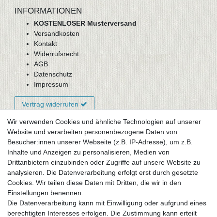
INFORMATIONEN
KOSTENLOSER Musterversand
Versandkosten
Kontakt
Widerrufsrecht
AGB
Datenschutz
Impressum
Vertrag widerrufen
Wir verwenden Cookies und ähnliche Technologien auf unserer
Website und verarbeiten personenbezogene Daten von
Newsletter-Anmeldung
Besucher:innen unserer Webseite (z.B. IP-Adresse), um z.B.
FAQ / Fragen
Inhalte und Anzeigen zu personalisieren, Medien von
Mein Warenkorb
Drittanbietern einzubinden oder Zugriffe auf unsere Website zu
Mein Merkzettel
analysieren. Die Datenverarbeitung erfolgt erst durch gesetzte
Mein Konto
Cookies. Wir teilen diese Daten mit Dritten, die wir in den
Einstellungen benennen.
UNSER LADENGESCHÄFT
Die Datenverarbeitung kann mit Einwilligung oder aufgrund eines
Gottlieb-Daimler-Str. 10
berechtigten Interesses erfolgen. Die Zustimmung kann erteilt