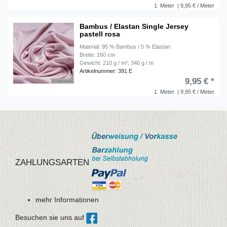
1
Meter
| 9,95 € / Meter
Bambus / Elastan Single Jersey
pastell rosa
Material: 95 % Bambus / 5 % Elastan
Breite: 160 cm
Gewicht: 210 g / m²; 340 g / m
Artikelnummer: 391 E
9,95 € *
1
Meter
| 9,95 € / Meter
ZAHLUNGSARTEN
mehr Informationen
Besuchen sie uns auf