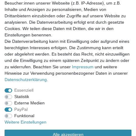
Newsletter-Anmeldung
Besucher:innen unserer Webseite (z.B. IP-Adresse), um z.B.
FAQ / Fragen
Inhalte und Anzeigen zu personalisieren, Medien von
Mein Warenkorb
Drittanbietern einzubinden oder Zugriffe auf unsere Website zu
Mein Merkzettel
analysieren. Die Datenverarbeitung erfolgt erst durch gesetzte
Mein Konto
Cookies. Wir teilen diese Daten mit Dritten, die wir in den
Einstellungen benennen.
UNSER LADENGESCHÄFT
Die Datenverarbeitung kann mit Einwilligung oder aufgrund eines
Gottlieb-Daimler-Str. 10
berechtigten Interesses erfolgen. Die Zustimmung kann erteilt
33334 Gütersloh
oder abgelehnt werden. Es besteht das Recht, nicht einzuwilligen
und die Einwilligung zu einem späteren Zeitpunkt zu ändern oder
ÖFFNUNGSZEITEN
zu widerrufen. Beachten Sie unser
Impressum
und weitere
Hinweise zur Verwendung personenbezogener Daten in unserer
Montag - Dienstag: 8.00 - 18.00 Uhr, Mittwoch Ruhetag,
Daten­schutz­erklärung
.
Donnerstag: 8.00 - 18.00 Uhr, Freitag 8.00 - 14.00 Uhr
Essenziell
KUNDENSERVICE
Statistik
Telefon: (05241) 403 22 38
Externe Medien
E-Mail: info@stoffamstueck.de
PayPal
Funktional
Weitere Einstellungen
Alle Preise inklusive gesetzlicher Mehrwertsteuer und
zuzüglich
Versandkosten
. * Pflichtfeld
Alle akzeptieren