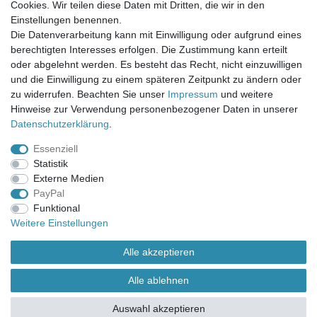
Cookies. Wir teilen diese Daten mit Dritten, die wir in den
Einstellungen benennen.
UNSER LADENGESCHÄFT
Die Datenverarbeitung kann mit Einwilligung oder aufgrund eines
Gottlieb-Daimler-Str. 10
berechtigten Interesses erfolgen. Die Zustimmung kann erteilt
33334 Gütersloh
oder abgelehnt werden. Es besteht das Recht, nicht einzuwilligen
und die Einwilligung zu einem späteren Zeitpunkt zu ändern oder
ÖFFNUNGSZEITEN
zu widerrufen. Beachten Sie unser
Impressum
und weitere
Hinweise zur Verwendung personenbezogener Daten in unserer
Montag - Dienstag: 8.00 - 18.00 Uhr, Mittwoch Ruhetag,
Daten­schutz­erklärung
.
Donnerstag: 8.00 - 18.00 Uhr, Freitag 8.00 - 14.00 Uhr
Essenziell
KUNDENSERVICE
Statistik
Telefon: (05241) 403 22 38
Externe Medien
E-Mail: info@stoffamstueck.de
PayPal
Funktional
Weitere Einstellungen
Alle Preise inklusive gesetzlicher Mehrwertsteuer und
zuzüglich
Versandkosten
. * Pflichtfeld
Alle akzeptieren
Alle ablehnen
Auswahl akzeptieren