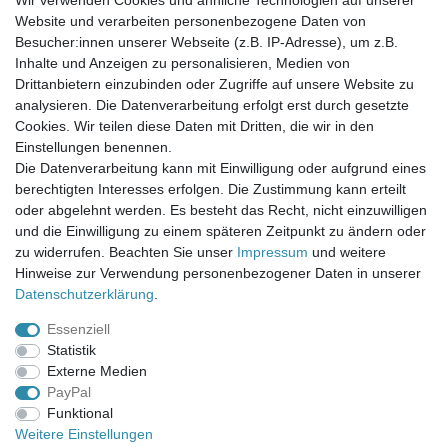
Wir verwenden Cookies und ähnliche Technologien auf unserer
Website und verarbeiten personenbezogene Daten von
Newsletter-Anmeldung
Besucher:innen unserer Webseite (z.B. IP-Adresse), um z.B.
FAQ / Fragen
Inhalte und Anzeigen zu personalisieren, Medien von
Mein Warenkorb
Drittanbietern einzubinden oder Zugriffe auf unsere Website zu
Mein Merkzettel
analysieren. Die Datenverarbeitung erfolgt erst durch gesetzte
Mein Konto
Cookies. Wir teilen diese Daten mit Dritten, die wir in den
Einstellungen benennen.
UNSER LADENGESCHÄFT
Die Datenverarbeitung kann mit Einwilligung oder aufgrund eines
Gottlieb-Daimler-Str. 10
berechtigten Interesses erfolgen. Die Zustimmung kann erteilt
33334 Gütersloh
oder abgelehnt werden. Es besteht das Recht, nicht einzuwilligen
und die Einwilligung zu einem späteren Zeitpunkt zu ändern oder
ÖFFNUNGSZEITEN
zu widerrufen. Beachten Sie unser
Impressum
und weitere
Hinweise zur Verwendung personenbezogener Daten in unserer
Montag - Dienstag: 8.00 - 18.00 Uhr, Mittwoch Ruhetag,
Daten­schutz­erklärung
.
Donnerstag: 8.00 - 18.00 Uhr, Freitag 8.00 - 14.00 Uhr
Essenziell
KUNDENSERVICE
Statistik
Telefon: (05241) 403 22 38
Externe Medien
E-Mail: info@stoffamstueck.de
PayPal
Funktional
Weitere Einstellungen
Alle Preise inklusive gesetzlicher Mehrwertsteuer und