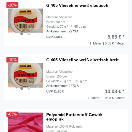
G 405 Vlieseline weiß elastisch
-10%
Material: Vlieseline
Breite: 90 cm
Gewicht: 70 g / m²; 65 g / m
Artikelnummer: 2273 A
5,85 € *
UVP 6,50 €
1
Meter
| 5,85 € / Meter
G 405 Vlieseline weiß elastisch breit
-10%
Material: Vlieseline
Breite: 155 cm
Gewicht: 70 g / m²; 110 g / m
Artikelnummer: 2273 B
10,08 € *
UVP 11,20 €
1
Meter
| 10,08 € / Meter
Polyamid Futterstoff Gewirk
-63%
emopink
Material: 100 % Polyamid
Breite: 140 cm