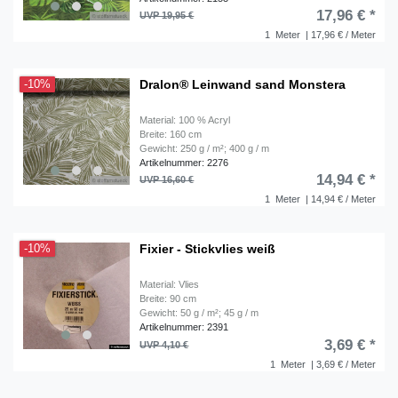
17,96 € *
UVP 19,95 €
1
Meter
| 17,96 € / Meter
Dralon® Leinwand sand Monstera
-10%
Material: 100 % Acryl
Breite: 160 cm
Gewicht: 250 g / m²; 400 g / m
Artikelnummer: 2276
14,94 € *
UVP 16,60 €
1
Meter
| 14,94 € / Meter
Fixier - Stickvlies weiß
-10%
Material: Vlies
Breite: 90 cm
Gewicht: 50 g / m²; 45 g / m
Artikelnummer: 2391
3,69 € *
UVP 4,10 €
1
Meter
| 3,69 € / Meter