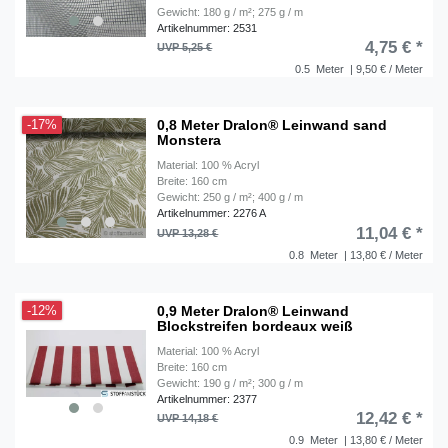
Gewicht: 180 g / m²; 275 g / m
Artikelnummer: 2531
4,75 € *
UVP 5,25 €
0.5
Meter
| 9,50 € / Meter
0,8 Meter Dralon® Leinwand sand
-17%
Monstera
Material: 100 % Acryl
Breite: 160 cm
Gewicht: 250 g / m²; 400 g / m
Artikelnummer: 2276 A
11,04 € *
UVP 13,28 €
0.8
Meter
| 13,80 € / Meter
0,9 Meter Dralon® Leinwand
-12%
Blockstreifen bordeaux weiß
Material: 100 % Acryl
Breite: 160 cm
Gewicht: 190 g / m²; 300 g / m
Artikelnummer: 2377
12,42 € *
UVP 14,18 €
0.9
Meter
| 13,80 € / Meter