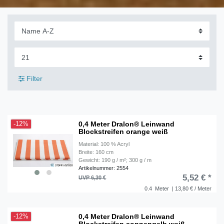
Filter
0,4 Meter Dralon® Leinwand
-12%
Blockstreifen orange weiß
Material: 100 % Acryl
Breite: 160 cm
Gewicht: 190 g / m²; 300 g / m
Artikelnummer: 2554
5,52 € *
UVP 6,30 €
0.4
Meter
| 13,80 € / Meter
0,4 Meter Dralon® Leinwand
-12%