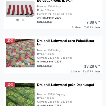
bordeaux weiß II. Wahl
Material: 100 % Acryl
Breite: 160 cm
Gewicht: 190 g / m²; 300 g / m
Artikelnummer: 2206
7,88 € *
UVP 15,75 €
1
Meter
| 7,88 € / Meter
Dralon® Leinwand ecru Palmblätter
-20%
bunt
Material: 100 % Acryl
Breite: 160 cm
Gewicht: 240 g / m²; 385 g / m
Artikelnummer: 2328
13,28 € *
UVP 16,60 €
1
Meter
| 13,28 € / Meter
Dralon® Leinwand grün Dschungel
-10%
Material: 100 % Polyacryl
Breite: 140 cm
Gewicht: 235 g / m²; 330 g / m
Artikelnummer: 2153