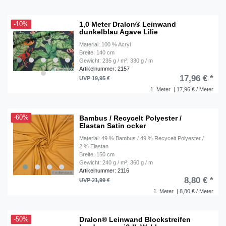
1,0 Meter Dralon® Leinwand
-10%
dunkelblau Agave Lilie
Material: 100 % Acryl
Breite: 140 cm
Gewicht: 235 g / m²; 330 g / m
Artikelnummer: 2157
17,96 € *
UVP 19,95 €
1
Meter
| 17,96 € / Meter
Bambus / Recycelt Polyester /
-60%
Elastan Satin ocker
Material: 49 % Bambus / 49 % Recycelt Polyester /
2 % Elastan
Breite: 150 cm
Gewicht: 240 g / m²; 360 g / m
Artikelnummer: 2116
8,80 € *
UVP 21,99 €
1
Meter
| 8,80 € / Meter
Dralon® Leinwand Blockstreifen
-50%