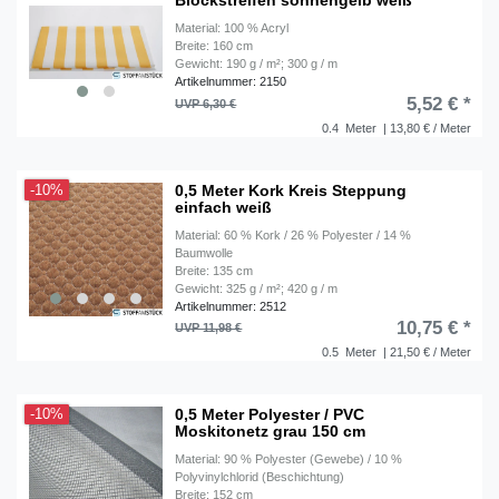
Blockstreifen sonnengelb weiß
Material: 100 % Acryl
Breite: 160 cm
Gewicht: 190 g / m²; 300 g / m
Artikelnummer: 2150
5,52 € *
UVP 6,30 €
0.4
Meter
| 13,80 € / Meter
0,5 Meter Kork Kreis Steppung
-10%
einfach weiß
Material: 60 % Kork / 26 % Polyester / 14 %
Baumwolle
Breite: 135 cm
Gewicht: 325 g / m²; 420 g / m
Artikelnummer: 2512
10,75 € *
UVP 11,98 €
0.5
Meter
| 21,50 € / Meter
0,5 Meter Polyester / PVC
-10%
Moskitonetz grau 150 cm
Material: 90 % Polyester (Gewebe) / 10 %
Polyvinylchlorid (Beschichtung)
Breite: 152 cm