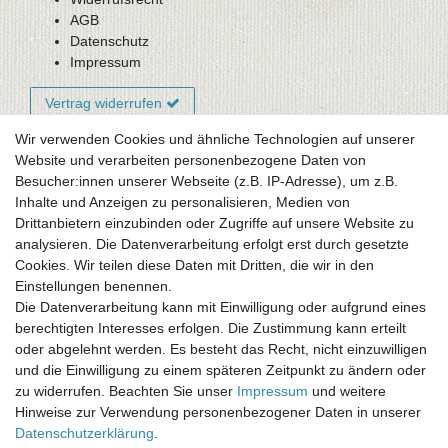
AGB
Datenschutz
Impressum
Vertrag widerrufen
Wir verwenden Cookies und ähnliche Technologien auf unserer
Website und verarbeiten personenbezogene Daten von
Newsletter-Anmeldung
Besucher:innen unserer Webseite (z.B. IP-Adresse), um z.B.
FAQ / Fragen
Inhalte und Anzeigen zu personalisieren, Medien von
Mein Warenkorb
Drittanbietern einzubinden oder Zugriffe auf unsere Website zu
Mein Merkzettel
analysieren. Die Datenverarbeitung erfolgt erst durch gesetzte
Mein Konto
Cookies. Wir teilen diese Daten mit Dritten, die wir in den
Einstellungen benennen.
UNSER LADENGESCHÄFT
Die Datenverarbeitung kann mit Einwilligung oder aufgrund eines
Gottlieb-Daimler-Str. 10
berechtigten Interesses erfolgen. Die Zustimmung kann erteilt
33334 Gütersloh
oder abgelehnt werden. Es besteht das Recht, nicht einzuwilligen
und die Einwilligung zu einem späteren Zeitpunkt zu ändern oder
ÖFFNUNGSZEITEN
zu widerrufen. Beachten Sie unser
Impressum
und weitere
Hinweise zur Verwendung personenbezogener Daten in unserer
Montag - Dienstag: 8.00 - 18.00 Uhr, Mittwoch Ruhetag,
Daten­schutz­erklärung
.
Donnerstag: 8.00 - 18.00 Uhr, Freitag 8.00 - 14.00 Uhr