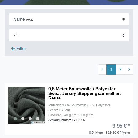
Filter
1
2
0,5 Meter Baumwolle / Polyester
Sweat Jersey Stepper grau melliert
Raute
Material: 98 % Baumwolle / 2 % Polyester
Breite: 150 cm
Gewicht: 240 g / m²; 360 g / m
Artikelnummer: 174 B 05
9,95 € *
0.5
Meter
| 19,90 € / Meter