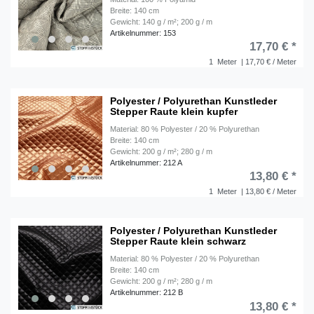
Breite: 140 cm
Gewicht: 140 g / m²; 200 g / m
Artikelnummer: 153
17,70 € *
1
Meter
| 17,70 € / Meter
Polyester / Polyurethan Kunstleder
Stepper Raute klein kupfer
Material: 80 % Polyester / 20 % Polyurethan
Breite: 140 cm
Gewicht: 200 g / m²; 280 g / m
Artikelnummer: 212 A
13,80 € *
1
Meter
| 13,80 € / Meter
Polyester / Polyurethan Kunstleder
Stepper Raute klein schwarz
Material: 80 % Polyester / 20 % Polyurethan
Breite: 140 cm
Gewicht: 200 g / m²; 280 g / m
Artikelnummer: 212 B
13,80 € *