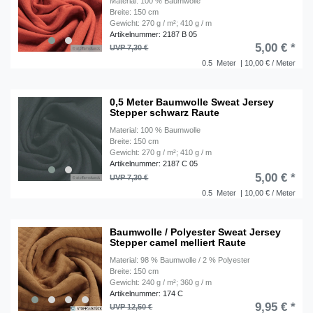
Material: 100 % Baumwolle
Breite: 150 cm
Gewicht: 270 g / m²; 410 g / m
Artikelnummer: 2187 B 05
5,00 € *
UVP 7,30 €
0.5
Meter
| 10,00 € / Meter
0,5 Meter Baumwolle Sweat Jersey
Stepper schwarz Raute
Material: 100 % Baumwolle
Breite: 150 cm
Gewicht: 270 g / m²; 410 g / m
Artikelnummer: 2187 C 05
5,00 € *
UVP 7,30 €
0.5
Meter
| 10,00 € / Meter
Baumwolle / Polyester Sweat Jersey
Stepper camel melliert Raute
Material: 98 % Baumwolle / 2 % Polyester
Breite: 150 cm
Gewicht: 240 g / m²; 360 g / m
Artikelnummer: 174 C
9,95 € *
UVP 12,50 €