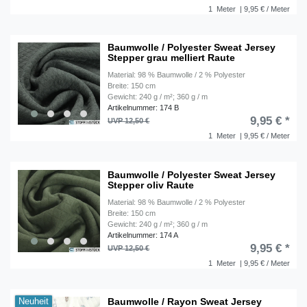
1
Meter
| 9,95 € / Meter
Baumwolle / Polyester Sweat Jersey
Stepper grau melliert Raute
Material: 98 % Baumwolle / 2 % Polyester
Breite: 150 cm
Gewicht: 240 g / m²; 360 g / m
Artikelnummer: 174 B
9,95 € *
UVP 12,50 €
1
Meter
| 9,95 € / Meter
Baumwolle / Polyester Sweat Jersey
Stepper oliv Raute
Material: 98 % Baumwolle / 2 % Polyester
Breite: 150 cm
Gewicht: 240 g / m²; 360 g / m
Artikelnummer: 174 A
9,95 € *
UVP 12,50 €
1
Meter
| 9,95 € / Meter
Baumwolle / Rayon Sweat Jersey
Neuheit