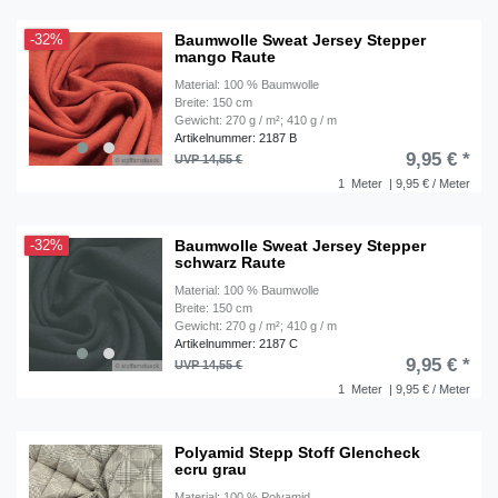
Baumwolle Sweat Jersey Stepper
-32%
mango Raute
Material: 100 % Baumwolle
Breite: 150 cm
Gewicht: 270 g / m²; 410 g / m
Artikelnummer: 2187 B
9,95 € *
UVP 14,55 €
1
Meter
| 9,95 € / Meter
Baumwolle Sweat Jersey Stepper
-32%
schwarz Raute
Material: 100 % Baumwolle
Breite: 150 cm
Gewicht: 270 g / m²; 410 g / m
Artikelnummer: 2187 C
9,95 € *
UVP 14,55 €
1
Meter
| 9,95 € / Meter
Polyamid Stepp Stoff Glencheck
ecru grau
Material: 100 % Polyamid