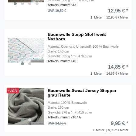
Artikelnummer: 513
12,95 € *
UVP 19,50 €
1
Meter
| 12,95 € / Meter
Baumwolle Stepp Stoff weiß
Nashorn
Material: Ober-und Unterstoff: 100 % Baumwolle
Breite: 140 cm
Gewicht: 335 g / m²; 470 g / m
Artikelnummer: 140
14,85 € *
1
Meter
| 14,85 € / Meter
Baumwolle Sweat Jersey Stepper
-32%
grau Raute
Material: 100 % Baumwolle
Breite: 150 cm
Gewicht: 270 g / m²; 410 g / m
Artikelnummer: 2187 A
9,95 € *
UVP 14,55 €
1
Meter
| 9,95 € / Meter