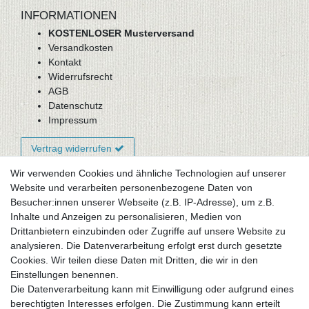
INFORMATIONEN
KOSTENLOSER Musterversand
Versandkosten
Kontakt
Widerrufsrecht
AGB
Datenschutz
Impressum
Vertrag widerrufen
Wir verwenden Cookies und ähnliche Technologien auf unserer
Website und verarbeiten personenbezogene Daten von
Newsletter-Anmeldung
Besucher:innen unserer Webseite (z.B. IP-Adresse), um z.B.
FAQ / Fragen
Inhalte und Anzeigen zu personalisieren, Medien von
Mein Warenkorb
Drittanbietern einzubinden oder Zugriffe auf unsere Website zu
Mein Merkzettel
analysieren. Die Datenverarbeitung erfolgt erst durch gesetzte
Mein Konto
Cookies. Wir teilen diese Daten mit Dritten, die wir in den
Einstellungen benennen.
UNSER LADENGESCHÄFT
Die Datenverarbeitung kann mit Einwilligung oder aufgrund eines
Gottlieb-Daimler-Str. 10
berechtigten Interesses erfolgen. Die Zustimmung kann erteilt