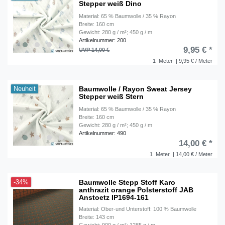
Stepper weiß Dino
Material: 65 % Baumwolle / 35 % Rayon
Breite: 160 cm
Gewicht: 280 g / m²; 450 g / m
Artikelnummer: 200
9,95 € *
UVP 14,00 €
1
Meter
| 9,95 € / Meter
Baumwolle / Rayon Sweat Jersey
Neuheit
Stepper weiß Stern
Material: 65 % Baumwolle / 35 % Rayon
Breite: 160 cm
Gewicht: 280 g / m²; 450 g / m
Artikelnummer: 490
14,00 € *
1
Meter
| 14,00 € / Meter
Baumwolle Stepp Stoff Karo
-34%
anthrazit orange Polsterstoff JAB
Anstoetz IP1694-161
Material: Ober-und Unterstoff: 100 % Baumwolle
Breite: 143 cm
Gewicht: 900 g / m²; 1285 g / m