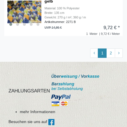
gelb
Material: 100 % Polyester
Breite: 135 cm
Gewicht: 270 g / m²; 360 g / m
Artikelnummer: 2271 B
9,72 € *
UVP 14,95 €
1
Meter
| 9,72 € / Meter
1
2
ZAHLUNGSARTEN
mehr Informationen
Besuchen sie uns auf