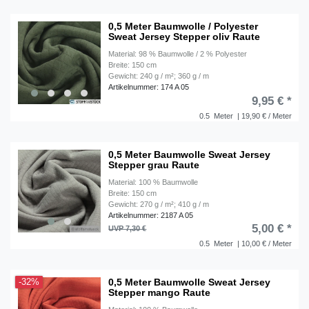
0,5 Meter Baumwolle / Polyester
Sweat Jersey Stepper oliv Raute
Material: 98 % Baumwolle / 2 % Polyester
Breite: 150 cm
Gewicht: 240 g / m²; 360 g / m
Artikelnummer: 174 A 05
9,95 € *
0.5
Meter
| 19,90 € / Meter
0,5 Meter Baumwolle Sweat Jersey
Stepper grau Raute
Material: 100 % Baumwolle
Breite: 150 cm
Gewicht: 270 g / m²; 410 g / m
Artikelnummer: 2187 A 05
5,00 € *
UVP 7,30 €
0.5
Meter
| 10,00 € / Meter
0,5 Meter Baumwolle Sweat Jersey
-32%
Stepper mango Raute