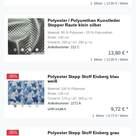
1
Meter
| 13,80 € / Meter
Polyester / Polyurethan Kunstleder
Stepper Raute klein silber
Material: 80 % Polyester / 20 % Polyurethan
Breite: 140 cm
Gewicht: 200 g / m²; 280 g / m
Artikelnummer: 212 C
13,80 € *
1
Meter
| 13,80 € / Meter
Polyester Stepp Stoff Eisberg blau
-35%
weiß
Material: 100 % Polyester
Breite: 135 cm
Gewicht: 270 g / m²; 360 g / m
Artikelnummer: 2271 A
9,72 € *
UVP 14,95 €
1
Meter
| 9,72 € / Meter
Polyester Stepp Stoff Eisberg grau
-35%