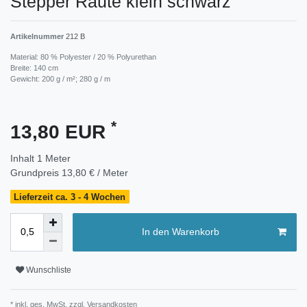
Stepper Raute klein schwarz
Artikelnummer
212 B
Material: 80 % Polyester / 20 % Polyurethan
Breite: 140 cm
Gewicht: 200 g / m²; 280 g / m
*
13,80 EUR
Inhalt
1
Meter
Grundpreis
13,80 € / Meter
Lieferzeit ca. 3 - 4 Wochen
In den Warenkorb
Wunschliste
* inkl. ges. MwSt. zzgl.
Versandkosten