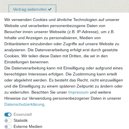
Vertrag widerrufen
Wir verwenden Cookies und ähnliche Technologien auf unserer
Website und verarbeiten personenbezogene Daten von
Newsletter-Anmeldung
Besucher:innen unserer Webseite (z.B. IP-Adresse), um z.B.
FAQ / Fragen
Inhalte und Anzeigen zu personalisieren, Medien von
Mein Warenkorb
Drittanbietern einzubinden oder Zugriffe auf unsere Website zu
Mein Merkzettel
analysieren. Die Datenverarbeitung erfolgt erst durch gesetzte
Mein Konto
Cookies. Wir teilen diese Daten mit Dritten, die wir in den
Einstellungen benennen.
UNSER LADENGESCHÄFT
Die Datenverarbeitung kann mit Einwilligung oder aufgrund eines
Gottlieb-Daimler-Str. 10
berechtigten Interesses erfolgen. Die Zustimmung kann erteilt
33334 Gütersloh
oder abgelehnt werden. Es besteht das Recht, nicht einzuwilligen
und die Einwilligung zu einem späteren Zeitpunkt zu ändern oder
ÖFFNUNGSZEITEN
zu widerrufen. Beachten Sie unser
Impressum
und weitere
Hinweise zur Verwendung personenbezogener Daten in unserer
Montag - Dienstag: 8.00 - 18.00 Uhr, Mittwoch Ruhetag,
Daten­schutz­erklärung
.
Donnerstag: 8.00 - 18.00 Uhr, Freitag 8.00 - 14.00 Uhr
Essenziell
KUNDENSERVICE
Statistik
Telefon: (05241) 403 22 38
Externe Medien