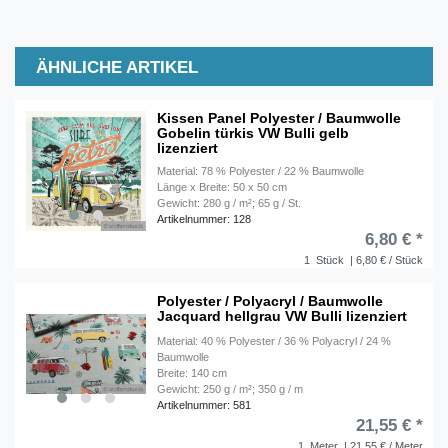
ÄHNLICHE ARTIKEL
Kissen Panel Polyester / Baumwolle
Gobelin türkis VW Bulli gelb
lizenziert
Material: 78 % Polyester / 22 % Baumwolle
Länge x Breite: 50 x 50 cm
Gewicht: 280 g / m²; 65 g / St.
Artikelnummer: 128
6,80 € *
1
Stück
| 6,80 € / Stück
Polyester / Polyacryl / Baumwolle
Jacquard hellgrau VW Bulli lizenziert
Material: 40 % Polyester / 36 % Polyacryl / 24 %
Baumwolle
Breite: 140 cm
Gewicht: 250 g / m²; 350 g / m
Artikelnummer: 581
21,55 € *
1
Meter
| 21,55 € / Meter