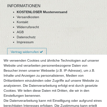
INFORMATIONEN
KOSTENLOSER Musterversand
Versandkosten
Kontakt
Widerrufsrecht
AGB
Datenschutz
Impressum
Vertrag widerrufen
Wir verwenden Cookies und ähnliche Technologien auf unserer
Website und verarbeiten personenbezogene Daten von
Newsletter-Anmeldung
Besucher:innen unserer Webseite (z.B. IP-Adresse), um z.B.
FAQ / Fragen
Inhalte und Anzeigen zu personalisieren, Medien von
Mein Warenkorb
Drittanbietern einzubinden oder Zugriffe auf unsere Website zu
Mein Merkzettel
analysieren. Die Datenverarbeitung erfolgt erst durch gesetzte
Mein Konto
Cookies. Wir teilen diese Daten mit Dritten, die wir in den
Einstellungen benennen.
UNSER LADENGESCHÄFT
Die Datenverarbeitung kann mit Einwilligung oder aufgrund eines
Gottlieb-Daimler-Str. 10
berechtigten Interesses erfolgen. Die Zustimmung kann erteilt