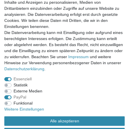
FAQ / Fragen
Inhalte und Anzeigen zu personalisieren, Medien von
Mein Warenkorb
Drittanbietern einzubinden oder Zugriffe auf unsere Website zu
Mein Merkzettel
analysieren. Die Datenverarbeitung erfolgt erst durch gesetzte
Mein Konto
Cookies. Wir teilen diese Daten mit Dritten, die wir in den
Einstellungen benennen.
UNSER LADENGESCHÄFT
Die Datenverarbeitung kann mit Einwilligung oder aufgrund eines
Gottlieb-Daimler-Str. 10
berechtigten Interesses erfolgen. Die Zustimmung kann erteilt
33334 Gütersloh
oder abgelehnt werden. Es besteht das Recht, nicht einzuwilligen
und die Einwilligung zu einem späteren Zeitpunkt zu ändern oder
ÖFFNUNGSZEITEN
zu widerrufen. Beachten Sie unser
Impressum
und weitere
Hinweise zur Verwendung personenbezogener Daten in unserer
Montag - Dienstag: 8.00 - 18.00 Uhr, Mittwoch Ruhetag,
Daten­schutz­erklärung
.
Donnerstag: 8.00 - 18.00 Uhr, Freitag 8.00 - 14.00 Uhr
Essenziell
KUNDENSERVICE
Statistik
Telefon: (05241) 403 22 38
Externe Medien
E-Mail: info@stoffamstueck.de
PayPal
Funktional
Weitere Einstellungen
Alle Preise inklusive gesetzlicher Mehrwertsteuer und
zuzüglich
Versandkosten
. * Pflichtfeld
Alle akzeptieren