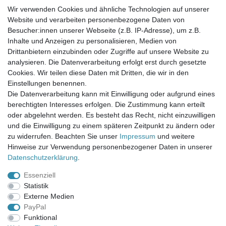
Wir verwenden Cookies und ähnliche Technologien auf unserer
Website und verarbeiten personenbezogene Daten von
Newsletter-Anmeldung
Besucher:innen unserer Webseite (z.B. IP-Adresse), um z.B.
FAQ / Fragen
Inhalte und Anzeigen zu personalisieren, Medien von
Mein Warenkorb
Drittanbietern einzubinden oder Zugriffe auf unsere Website zu
Mein Merkzettel
analysieren. Die Datenverarbeitung erfolgt erst durch gesetzte
Mein Konto
Cookies. Wir teilen diese Daten mit Dritten, die wir in den
Einstellungen benennen.
UNSER LADENGESCHÄFT
Die Datenverarbeitung kann mit Einwilligung oder aufgrund eines
Gottlieb-Daimler-Str. 10
berechtigten Interesses erfolgen. Die Zustimmung kann erteilt
33334 Gütersloh
oder abgelehnt werden. Es besteht das Recht, nicht einzuwilligen
und die Einwilligung zu einem späteren Zeitpunkt zu ändern oder
ÖFFNUNGSZEITEN
zu widerrufen. Beachten Sie unser
Impressum
und weitere
Hinweise zur Verwendung personenbezogener Daten in unserer
Montag - Dienstag: 8.00 - 18.00 Uhr, Mittwoch Ruhetag,
Daten­schutz­erklärung
.
Donnerstag: 8.00 - 18.00 Uhr, Freitag 8.00 - 14.00 Uhr
Essenziell
KUNDENSERVICE
Statistik
Telefon: (05241) 403 22 38
Externe Medien
E-Mail: info@stoffamstueck.de
PayPal
Funktional