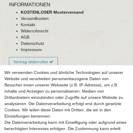
INFORMATIONEN
KOSTENLOSER Musterversand
Versandkosten
Kontakt
Widerrufsrecht
AGB
Datenschutz
Impressum
Vertrag widerrufen
Wir verwenden Cookies und ähnliche Technologien auf unserer
Website und verarbeiten personenbezogene Daten von
Newsletter-Anmeldung
Besucher:innen unserer Webseite (z.B. IP-Adresse), um z.B.
FAQ / Fragen
Inhalte und Anzeigen zu personalisieren, Medien von
Mein Warenkorb
Drittanbietern einzubinden oder Zugriffe auf unsere Website zu
Mein Merkzettel
analysieren. Die Datenverarbeitung erfolgt erst durch gesetzte
Mein Konto
Cookies. Wir teilen diese Daten mit Dritten, die wir in den
Einstellungen benennen.
UNSER LADENGESCHÄFT
Die Datenverarbeitung kann mit Einwilligung oder aufgrund eines
Gottlieb-Daimler-Str. 10
berechtigten Interesses erfolgen. Die Zustimmung kann erteilt