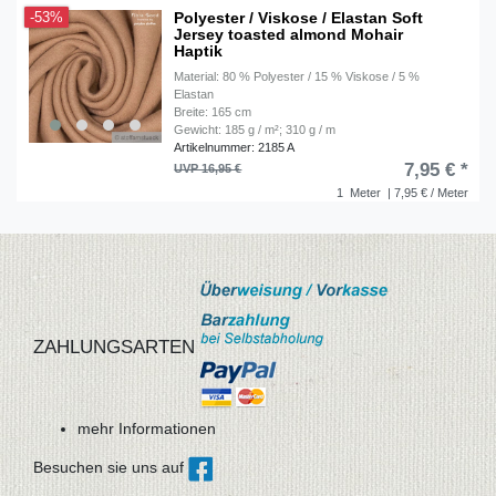
Polyester / Viskose / Elastan Soft
-53%
Jersey toasted almond Mohair
Haptik
Material: 80 % Polyester / 15 % Viskose / 5 %
Elastan
Breite: 165 cm
Gewicht: 185 g / m²; 310 g / m
Artikelnummer: 2185 A
7,95 € *
UVP 16,95 €
1
Meter
| 7,95 € / Meter
ZAHLUNGSARTEN
mehr Informationen
Besuchen sie uns auf