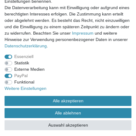
Einstellungen benennen.
UNSER LADENGESCHÄFT
Die Datenverarbeitung kann mit Einwilligung oder aufgrund eines
Gottlieb-Daimler-Str. 10
berechtigten Interesses erfolgen. Die Zustimmung kann erteilt
33334 Gütersloh
oder abgelehnt werden. Es besteht das Recht, nicht einzuwilligen
und die Einwilligung zu einem späteren Zeitpunkt zu ändern oder
ÖFFNUNGSZEITEN
zu widerrufen. Beachten Sie unser
Impressum
und weitere
Hinweise zur Verwendung personenbezogener Daten in unserer
Montag - Dienstag: 8.00 - 18.00 Uhr, Mittwoch Ruhetag,
Daten­schutz­erklärung
.
Donnerstag: 8.00 - 18.00 Uhr, Freitag 8.00 - 14.00 Uhr
Essenziell
KUNDENSERVICE
Statistik
Telefon: (05241) 403 22 38
Externe Medien
E-Mail: info@stoffamstueck.de
PayPal
Funktional
Weitere Einstellungen
Alle Preise inklusive gesetzlicher Mehrwertsteuer und
zuzüglich
Versandkosten
. * Pflichtfeld
Alle akzeptieren
Alle ablehnen
Auswahl akzeptieren