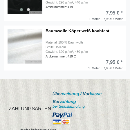
Gewicht: 290 g / m²; 440 g / m
Artikelnummer: 419 E
7,95 € *
1
Meter
| 7,95 € / Meter
Baumwolle Köper weiß kochfest
Material: 100 % Baumwolle
Breite: 150 cm
Gewicht: 320 g / m²; 480 g / m
Artikelnummer: 419 C
7,95 € *
1
Meter
| 7,95 € / Meter
ZAHLUNGSARTEN