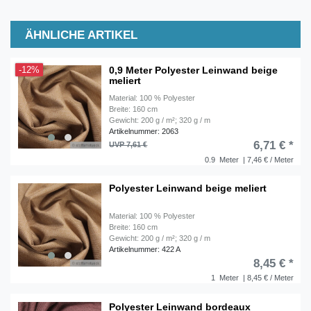
ÄHNLICHE ARTIKEL
0,9 Meter Polyester Leinwand beige
-12%
meliert
Material: 100 % Polyester
Breite: 160 cm
Gewicht: 200 g / m²; 320 g / m
Artikelnummer: 2063
6,71 € *
UVP 7,61 €
0.9
Meter
| 7,46 € / Meter
Polyester Leinwand beige meliert
Material: 100 % Polyester
Breite: 160 cm
Gewicht: 200 g / m²; 320 g / m
Artikelnummer: 422 A
8,45 € *
1
Meter
| 8,45 € / Meter
Polyester Leinwand bordeaux