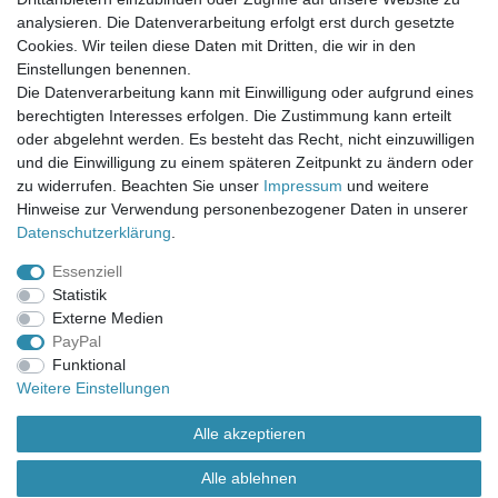
Mein Merkzettel
analysieren. Die Datenverarbeitung erfolgt erst durch gesetzte
Mein Konto
Cookies. Wir teilen diese Daten mit Dritten, die wir in den
Einstellungen benennen.
UNSER LADENGESCHÄFT
Die Datenverarbeitung kann mit Einwilligung oder aufgrund eines
Gottlieb-Daimler-Str. 10
berechtigten Interesses erfolgen. Die Zustimmung kann erteilt
33334 Gütersloh
oder abgelehnt werden. Es besteht das Recht, nicht einzuwilligen
und die Einwilligung zu einem späteren Zeitpunkt zu ändern oder
ÖFFNUNGSZEITEN
zu widerrufen. Beachten Sie unser
Impressum
und weitere
Hinweise zur Verwendung personenbezogener Daten in unserer
Montag - Dienstag: 8.00 - 18.00 Uhr, Mittwoch Ruhetag,
Daten­schutz­erklärung
.
Donnerstag: 8.00 - 18.00 Uhr, Freitag 8.00 - 14.00 Uhr
Essenziell
KUNDENSERVICE
Statistik
Telefon: (05241) 403 22 38
Externe Medien
E-Mail: info@stoffamstueck.de
PayPal
Funktional
Weitere Einstellungen
Alle Preise inklusive gesetzlicher Mehrwertsteuer und
zuzüglich
Versandkosten
. * Pflichtfeld
Alle akzeptieren
Alle ablehnen