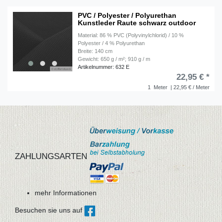
PVC / Polyester / Polyurethan
Kunstleder Raute schwarz outdoor
Material: 86 % PVC (Polyvinylchlorid) / 10 %
Polyester / 4 % Polyurethan
Breite: 140 cm
Gewicht: 650 g / m²; 910 g / m
Artikelnummer: 632 E
22,95 € *
1
Meter
| 22,95 € / Meter
ZAHLUNGSARTEN
mehr Informationen
Besuchen sie uns auf