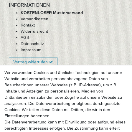
INFORMATIONEN
KOSTENLOSER Musterversand
Versandkosten
Kontakt
Widerrufsrecht
AGB
Datenschutz
Impressum
Vertrag widerrufen
Wir verwenden Cookies und ähnliche Technologien auf unserer
Website und verarbeiten personenbezogene Daten von
Newsletter-Anmeldung
Besucher:innen unserer Webseite (z.B. IP-Adresse), um z.B.
FAQ / Fragen
Inhalte und Anzeigen zu personalisieren, Medien von
Mein Warenkorb
Drittanbietern einzubinden oder Zugriffe auf unsere Website zu
Mein Merkzettel
analysieren. Die Datenverarbeitung erfolgt erst durch gesetzte
Mein Konto
Cookies. Wir teilen diese Daten mit Dritten, die wir in den
Einstellungen benennen.
UNSER LADENGESCHÄFT
Die Datenverarbeitung kann mit Einwilligung oder aufgrund eines
Gottlieb-Daimler-Str. 10
berechtigten Interesses erfolgen. Die Zustimmung kann erteilt