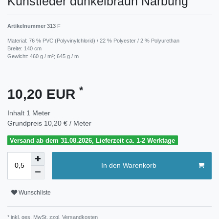
Kunstleder dunkelbraun Narbung
Artikelnummer
313 F
Material: 76 % PVC (Polyvinylchlorid) / 22 % Polyester / 2 % Polyurethan
Breite: 140 cm
Gewicht: 460 g / m²; 645 g / m
*
10,20 EUR
Inhalt
1
Meter
Grundpreis
10,20 € / Meter
Versand ab dem 31.08.2026, Lieferzeit ca. 1-2 Werktage
In den Warenkorb
Wunschliste
* inkl. ges. MwSt. zzgl.
Versandkosten