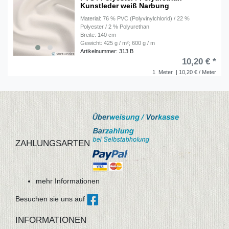
Kunstleder weiß Narbung
Material: 76 % PVC (Polyvinylchlorid) / 22 %
Polyester / 2 % Polyurethan
Breite: 140 cm
Gewicht: 425 g / m²; 600 g / m
Artikelnummer: 313 B
10,20 € *
1
Meter
| 10,20 € / Meter
ZAHLUNGSARTEN
mehr Informationen
Besuchen sie uns auf
INFORMATIONEN