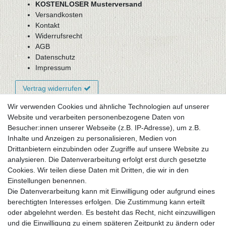
KOSTENLOSER Musterversand
Versandkosten
Kontakt
Widerrufsrecht
AGB
Datenschutz
Impressum
Vertrag widerrufen
Wir verwenden Cookies und ähnliche Technologien auf unserer
Website und verarbeiten personenbezogene Daten von
Newsletter-Anmeldung
Besucher:innen unserer Webseite (z.B. IP-Adresse), um z.B.
FAQ / Fragen
Inhalte und Anzeigen zu personalisieren, Medien von
Mein Warenkorb
Drittanbietern einzubinden oder Zugriffe auf unsere Website zu
Mein Merkzettel
analysieren. Die Datenverarbeitung erfolgt erst durch gesetzte
Mein Konto
Cookies. Wir teilen diese Daten mit Dritten, die wir in den
Einstellungen benennen.
UNSER LADENGESCHÄFT
Die Datenverarbeitung kann mit Einwilligung oder aufgrund eines
Gottlieb-Daimler-Str. 10
berechtigten Interesses erfolgen. Die Zustimmung kann erteilt
33334 Gütersloh
oder abgelehnt werden. Es besteht das Recht, nicht einzuwilligen
und die Einwilligung zu einem späteren Zeitpunkt zu ändern oder