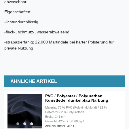
abwaschbar
Eigenschaften:
-lichtundurchlässig
-fleck-, schmutz-, wasserabweisend
-strapazierfähig; 22.000 Martindale bei harter Polsterung für
private Nutzung
ÄHNLICHE ARTIKEL
PVC / Polyester / Polyurethan
Kunstleder dunkelblau Narbung
Material: 76 % PVC (Polyvinylchlorid) / 22 %
Polyester / 2 % Polyurethan
Breite: 141 cm
Gewicht: 425 g / m²; 600 g / m
Artikelnummer: 313 C