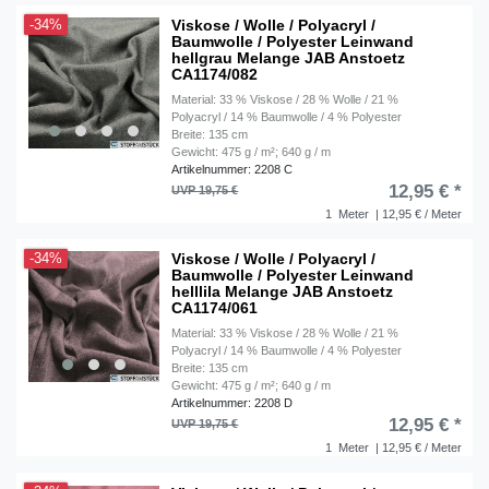
Viskose / Wolle / Polyacryl /
-34%
Baumwolle / Polyester Leinwand
hellgrau Melange JAB Anstoetz
CA1174/082
Material: 33 % Viskose / 28 % Wolle / 21 %
Polyacryl / 14 % Baumwolle / 4 % Polyester
Breite: 135 cm
Gewicht: 475 g / m²; 640 g / m
Artikelnummer: 2208 C
12,95 € *
UVP 19,75 €
1
Meter
| 12,95 € / Meter
Viskose / Wolle / Polyacryl /
-34%
Baumwolle / Polyester Leinwand
helllila Melange JAB Anstoetz
CA1174/061
Material: 33 % Viskose / 28 % Wolle / 21 %
Polyacryl / 14 % Baumwolle / 4 % Polyester
Breite: 135 cm
Gewicht: 475 g / m²; 640 g / m
Artikelnummer: 2208 D
12,95 € *
UVP 19,75 €
1
Meter
| 12,95 € / Meter