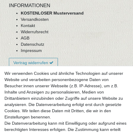
INFORMATIONEN
KOSTENLOSER Musterversand
Versandkosten
Kontakt
Widerrufsrecht
AGB
Datenschutz
Impressum
Vertrag widerrufen
Wir verwenden Cookies und ähnliche Technologien auf unserer
Website und verarbeiten personenbezogene Daten von
Newsletter-Anmeldung
Besucher:innen unserer Webseite (z.B. IP-Adresse), um z.B.
FAQ / Fragen
Inhalte und Anzeigen zu personalisieren, Medien von
Mein Warenkorb
Drittanbietern einzubinden oder Zugriffe auf unsere Website zu
Mein Merkzettel
analysieren. Die Datenverarbeitung erfolgt erst durch gesetzte
Mein Konto
Cookies. Wir teilen diese Daten mit Dritten, die wir in den
Einstellungen benennen.
UNSER LADENGESCHÄFT
Die Datenverarbeitung kann mit Einwilligung oder aufgrund eines
Gottlieb-Daimler-Str. 10
berechtigten Interesses erfolgen. Die Zustimmung kann erteilt