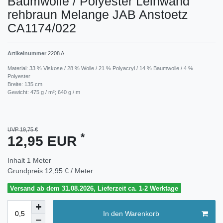
Baumwolle / Polyester Leinwand
rehbraun Melange JAB Anstoetz
CA1174/022
Artikelnummer
2208 A
Material: 33 % Viskose / 28 % Wolle / 21 % Polyacryl / 14 % Baumwolle / 4 %
Polyester
Breite: 135 cm
Gewicht: 475 g / m²; 640 g / m
UVP 19,75 €
*
12,95 EUR
Inhalt
1
Meter
Grundpreis
12,95 € / Meter
Versand ab dem 31.08.2026, Lieferzeit ca. 1-2 Werktage
In den Warenkorb