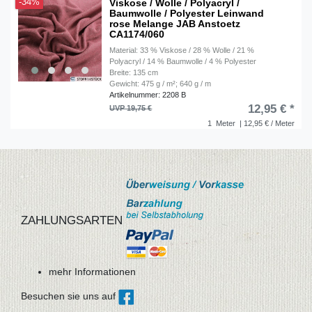
Viskose / Wolle / Polyacryl /
-34%
Baumwolle / Polyester Leinwand
rose Melange JAB Anstoetz
CA1174/060
Material: 33 % Viskose / 28 % Wolle / 21 %
Polyacryl / 14 % Baumwolle / 4 % Polyester
Breite: 135 cm
Gewicht: 475 g / m²; 640 g / m
Artikelnummer: 2208 B
12,95 € *
UVP 19,75 €
1
Meter
| 12,95 € / Meter
ZAHLUNGSARTEN
mehr Informationen
Besuchen sie uns auf