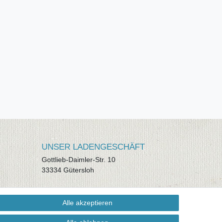
UNSER LADENGESCHÄFT
Gottlieb-Daimler-Str. 10
33334 Gütersloh
ÖFFNUNGSZEITEN
Alle akzeptieren
Montag - Dienstag: 8.00 - 18.00 Uhr,
Mittwoch Ruhetag, Donnerstag: 8.00 -