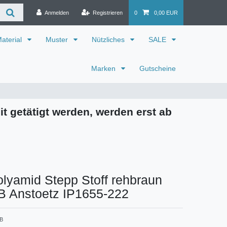
Anmelden
Registrieren
0
0,00 EUR
aterial
Muster
Nützliches
SALE
Marken
Gutscheine
it getätigt werden, werden erst ab
olyamid Stepp Stoff rehbraun
B Anstoetz IP1655-222
 B