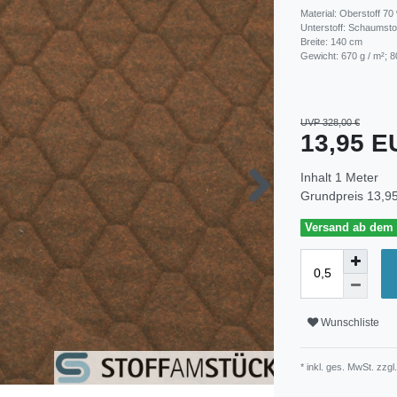
Material: Oberstoff 7
Unterstoff: Schaumsto
Breite: 140 cm
Gewicht: 670 g / m²; 8
UVP 328,00 €
13,95 
Inhalt
1
Meter
Grundpreis
13,95
Versand ab dem 3
Wunschliste
* inkl. ges. MwSt. zzgl.