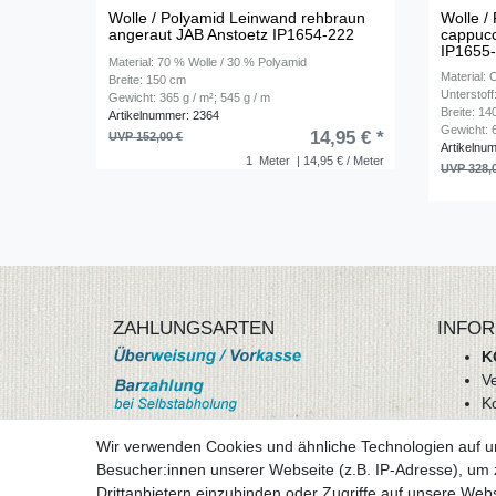
Wolle / Polyamid Leinwand rehbraun
Wolle /
angeraut JAB Anstoetz IP1654-222
cappucc
IP1655
Material: 70 % Wolle / 30 % Polyamid
Material: 
Breite: 150 cm
Unterstof
Gewicht: 365 g / m²; 545 g / m
Breite: 1
Artikelnummer: 2364
Gewicht: 6
14,95 € *
UVP 152,00 €
Artikelnu
1
Meter
| 14,95 € / Meter
UVP 328,
ZAHLUNGSARTEN
INFOR
K
V
K
Wi
Wir verwenden Cookies und ähnliche Technologien auf 
A
Besucher:innen unserer Webseite (z.B. IP-Adresse), um z
D
Drittanbietern einzubinden oder Zugriffe auf unsere Webs
mehr Informationen