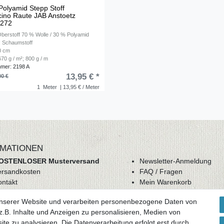
 Polyamid Stepp Stoff
ino Raute JAB Anstoetz
-272
Oberstoff 70 % Wolle / 30 % Polyamid
f: Schaumstoff
40 cm
70 g / m²; 800 g / m
mmer: 2198 A
13,95 € *
00 €
1
Meter
| 13,95 € / Meter
MATIONEN
OSTENLOSER Musterversand
Newsletter-Anmeldung
ersandkosten
FAQ / Fragen
ontakt
Mein Warenkorb
derrufsrecht
Mein Merkzettel
unserer Website und verarbeiten personenbezogene Daten von
GB
Mein Konto
.B. Inhalte und Anzeigen zu personalisieren, Medien von
atenschutz
ite zu analysieren. Die Datenverarbeitung erfolgt erst durch