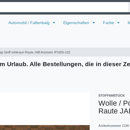
U
Automobil / Faltenbalg
Eigenschaften
Farbe
M
epp Stoff rehbraun Raute JAB Anstoetz IP1655-222
m Urlaub. Alle Bestellungen, die in dieser Ze
STOFFAMSTÜCK
Wolle / P
Raute JA
Artikelnummer
2198