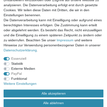
Drittanbietern einzubinden oder Zugriffe auf unsere Website zu
Mein Merkzettel
analysieren. Die Datenverarbeitung erfolgt erst durch gesetzte
Mein Konto
Cookies. Wir teilen diese Daten mit Dritten, die wir in den
Einstellungen benennen.
UNSER LADENGESCHÄFT
Die Datenverarbeitung kann mit Einwilligung oder aufgrund eines
Gottlieb-Daimler-Str. 10
berechtigten Interesses erfolgen. Die Zustimmung kann erteilt
33334 Gütersloh
oder abgelehnt werden. Es besteht das Recht, nicht einzuwilligen
und die Einwilligung zu einem späteren Zeitpunkt zu ändern oder
ÖFFNUNGSZEITEN
zu widerrufen. Beachten Sie unser
Impressum
und weitere
Hinweise zur Verwendung personenbezogener Daten in unserer
Montag - Dienstag: 8.00 - 18.00 Uhr, Mittwoch Ruhetag,
Daten­schutz­erklärung
.
Donnerstag: 8.00 - 18.00 Uhr, Freitag 8.00 - 14.00 Uhr
Essenziell
KUNDENSERVICE
Statistik
Telefon: (05241) 403 22 38
Externe Medien
E-Mail: info@stoffamstueck.de
PayPal
Funktional
Weitere Einstellungen
Alle Preise inklusive gesetzlicher Mehrwertsteuer und
zuzüglich
Versandkosten
. * Pflichtfeld
Alle akzeptieren
Alle ablehnen