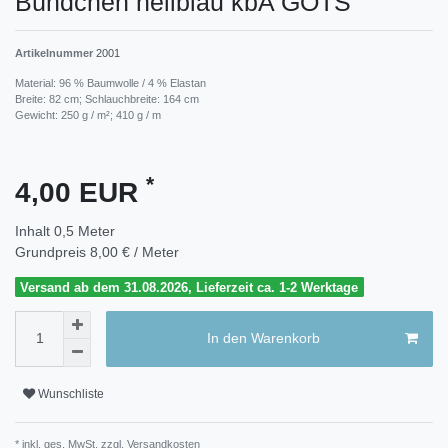
Bündchen hellblau kbA GOTS
Artikelnummer
2001
Material: 96 % Baumwolle / 4 % Elastan
Breite: 82 cm; Schlauchbreite: 164 cm
Gewicht: 250 g / m²; 410 g / m
*
4,00 EUR
Inhalt
0,5
Meter
Grundpreis
8,00 € / Meter
Versand ab dem 31.08.2026, Lieferzeit ca. 1-2 Werktage
In den Warenkorb
Wunschliste
* inkl. ges. MwSt. zzgl.
Versandkosten