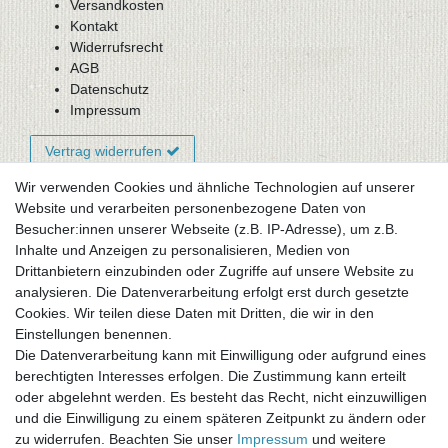
Versandkosten
Kontakt
Widerrufsrecht
AGB
Datenschutz
Impressum
Vertrag widerrufen
Wir verwenden Cookies und ähnliche Technologien auf unserer
Website und verarbeiten personenbezogene Daten von
Newsletter-Anmeldung
Besucher:innen unserer Webseite (z.B. IP-Adresse), um z.B.
FAQ / Fragen
Inhalte und Anzeigen zu personalisieren, Medien von
Mein Warenkorb
Drittanbietern einzubinden oder Zugriffe auf unsere Website zu
Mein Merkzettel
analysieren. Die Datenverarbeitung erfolgt erst durch gesetzte
Mein Konto
Cookies. Wir teilen diese Daten mit Dritten, die wir in den
Einstellungen benennen.
UNSER LADENGESCHÄFT
Die Datenverarbeitung kann mit Einwilligung oder aufgrund eines
Gottlieb-Daimler-Str. 10
berechtigten Interesses erfolgen. Die Zustimmung kann erteilt
33334 Gütersloh
oder abgelehnt werden. Es besteht das Recht, nicht einzuwilligen
und die Einwilligung zu einem späteren Zeitpunkt zu ändern oder
ÖFFNUNGSZEITEN
zu widerrufen. Beachten Sie unser
Impressum
und weitere