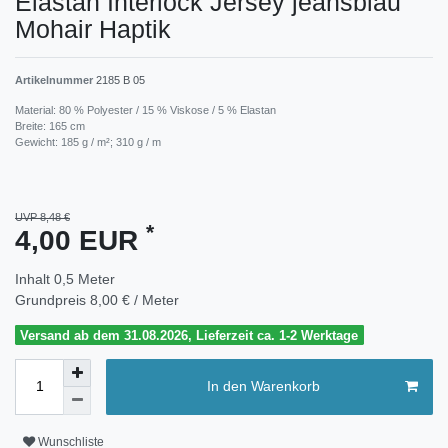
Elastan Interlock Jersey jeansblau
Mohair Haptik
Artikelnummer
2185 B 05
Material: 80 % Polyester / 15 % Viskose / 5 % Elastan
Breite: 165 cm
Gewicht: 185 g / m²; 310 g / m
UVP 8,48 €
*
4,00 EUR
Inhalt
0,5
Meter
Grundpreis
8,00 € / Meter
Versand ab dem 31.08.2026, Lieferzeit ca. 1-2 Werktage
In den Warenkorb
Wunschliste