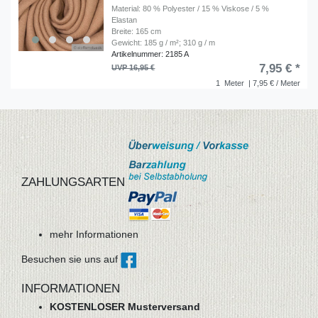
Material: 80 % Polyester / 15 % Viskose / 5 %
Elastan
Breite: 165 cm
Gewicht: 185 g / m²; 310 g / m
Artikelnummer: 2185 A
7,95 € *
UVP 16,95 €
1
Meter
| 7,95 € / Meter
ZAHLUNGSARTEN
mehr Informationen
Besuchen sie uns auf
INFORMATIONEN
KOSTENLOSER Musterversand