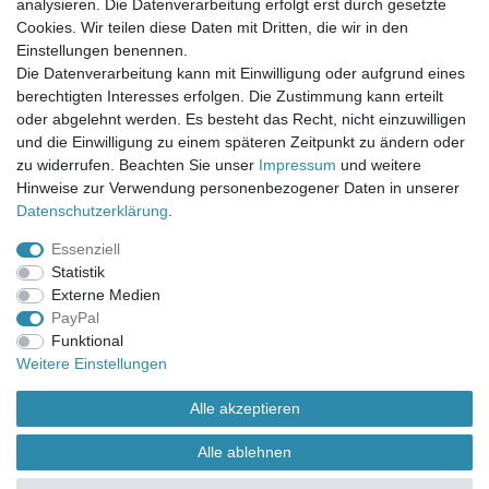
analysieren. Die Datenverarbeitung erfolgt erst durch gesetzte
Mein Konto
Cookies. Wir teilen diese Daten mit Dritten, die wir in den
Einstellungen benennen.
UNSER LADENGESCHÄFT
Die Datenverarbeitung kann mit Einwilligung oder aufgrund eines
Gottlieb-Daimler-Str. 10
berechtigten Interesses erfolgen. Die Zustimmung kann erteilt
33334 Gütersloh
oder abgelehnt werden. Es besteht das Recht, nicht einzuwilligen
und die Einwilligung zu einem späteren Zeitpunkt zu ändern oder
ÖFFNUNGSZEITEN
zu widerrufen. Beachten Sie unser
Impressum
und weitere
Hinweise zur Verwendung personenbezogener Daten in unserer
Montag - Dienstag: 8.00 - 18.00 Uhr, Mittwoch Ruhetag,
Daten­schutz­erklärung
.
Donnerstag: 8.00 - 18.00 Uhr, Freitag 8.00 - 14.00 Uhr
Essenziell
KUNDENSERVICE
Statistik
Telefon: (05241) 403 22 38
Externe Medien
E-Mail: info@stoffamstueck.de
PayPal
Funktional
Weitere Einstellungen
Alle Preise inklusive gesetzlicher Mehrwertsteuer und
zuzüglich
Versandkosten
. * Pflichtfeld
Alle akzeptieren
Alle ablehnen