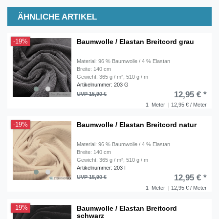
ÄHNLICHE ARTIKEL
Baumwolle / Elastan Breitcord grau
-19%
Material: 96 % Baumwolle / 4 % Elastan
Breite: 140 cm
Gewicht: 365 g / m²; 510 g / m
Artikelnummer: 203 G
12,95 € *
UVP 15,90 €
1
Meter
| 12,95 € / Meter
Baumwolle / Elastan Breitcord natur
-19%
Material: 96 % Baumwolle / 4 % Elastan
Breite: 140 cm
Gewicht: 365 g / m²; 510 g / m
Artikelnummer: 203 I
12,95 € *
UVP 15,90 €
1
Meter
| 12,95 € / Meter
Baumwolle / Elastan Breitcord
-19%
schwarz