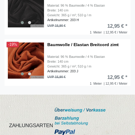
Material: 96 % Baumwolle / 4 % Elastan
Breite: 140 cm
Gewicht: 365 g / m²; 510 g / m
Artikelnummer: 203 H
12,95 € *
UVP 15,90 €
1
Meter
| 12,95 € / Meter
Baumwolle / Elastan Breitcord zimt
-19%
Material: 96 % Baumwolle / 4 % Elastan
Breite: 140 cm
Gewicht: 365 g / m²; 510 g / m
Artikelnummer: 203 J
12,95 € *
UVP 15,90 €
1
Meter
| 12,95 € / Meter
ZAHLUNGSARTEN