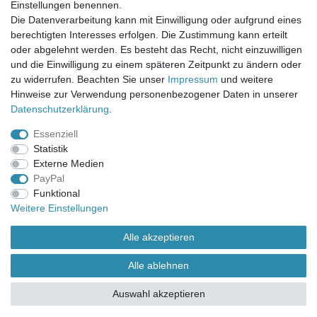
Einstellungen benennen.
UNSER LADENGESCHÄFT
Die Datenverarbeitung kann mit Einwilligung oder aufgrund eines
Gottlieb-Daimler-Str. 10
berechtigten Interesses erfolgen. Die Zustimmung kann erteilt
33334 Gütersloh
oder abgelehnt werden. Es besteht das Recht, nicht einzuwilligen
und die Einwilligung zu einem späteren Zeitpunkt zu ändern oder
ÖFFNUNGSZEITEN
zu widerrufen. Beachten Sie unser
Impressum
und weitere
Hinweise zur Verwendung personenbezogener Daten in unserer
Montag - Dienstag: 8.00 - 18.00 Uhr, Mittwoch Ruhetag,
Daten­schutz­erklärung
.
Donnerstag: 8.00 - 18.00 Uhr, Freitag 8.00 - 14.00 Uhr
Essenziell
KUNDENSERVICE
Statistik
Telefon: (05241) 403 22 38
Externe Medien
E-Mail: info@stoffamstueck.de
PayPal
Funktional
Weitere Einstellungen
Alle Preise inklusive gesetzlicher Mehrwertsteuer und
zuzüglich
Versandkosten
. * Pflichtfeld
Alle akzeptieren
Alle ablehnen
Auswahl akzeptieren