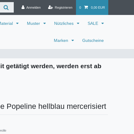
Anmelden
Registrieren
0
0,00 EUR
aterial
Muster
Nützliches
SALE
Marken
Gutscheine
it getätigt werden, werden erst ab
 Popeline hellblau mercerisiert
wolle