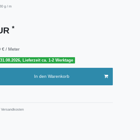
80 g / m
*
EUR
 € / Meter
1.08.2026, Lieferzeit ca. 1-2 Werktage
In den Warenkorb
Versandkosten