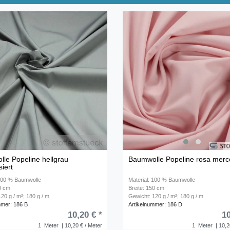
le Popeline hellgrau
Baumwolle Popeline rosa merce
siert
 100 % Baumwolle
Material: 100 % Baumwolle
50 cm
Breite: 150 cm
20 g / m²; 180 g / m
Gewicht: 120 g / m²; 180 g / m
mmer: 186 B
Artikelnummer: 186 D
10,20 € *
10
1
Meter
| 10,20 € / Meter
1
Meter
| 10,2