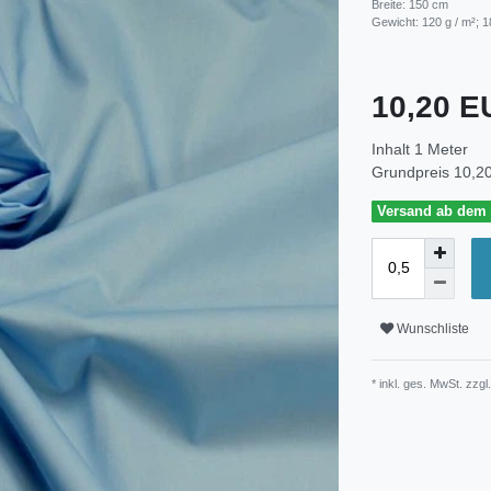
Breite: 150 cm
Gewicht: 120 g / m²; 1
10,20 
Inhalt
1
Meter
Grundpreis
10,20
Versand ab dem 3
Wunschliste
* inkl. ges. MwSt. zzgl.