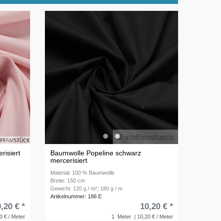
risiert
Baumwolle Popeline schwarz
mercerisiert
Material: 100 % Baumwolle
Breite: 150 cm
Gewicht: 120 g / m²; 180 g / m
Artikelnummer: 186 E
,20 € *
10,20 € *
0 € / Meter
1
Meter
| 10,20 € / Meter