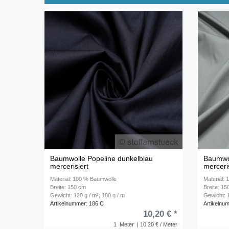
Baumwolle Popeline dunkelblau
Baumwol
mercerisiert
merceri
Material: 100 % Baumwolle
Material:
Breite: 150 cm
Breite: 1
Gewicht: 120 g / m²; 180 g / m
Gewicht: 1
Artikelnummer: 186 C
Artikelnu
10,20 € *
1
Meter
| 10,20 € / Meter