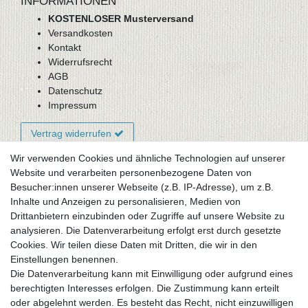
INFORMATIONEN
KOSTENLOSER Musterversand
Versandkosten
Kontakt
Widerrufsrecht
AGB
Datenschutz
Impressum
Vertrag widerrufen
Wir verwenden Cookies und ähnliche Technologien auf unserer
Website und verarbeiten personenbezogene Daten von
Newsletter-Anmeldung
Besucher:innen unserer Webseite (z.B. IP-Adresse), um z.B.
FAQ / Fragen
Inhalte und Anzeigen zu personalisieren, Medien von
Mein Warenkorb
Drittanbietern einzubinden oder Zugriffe auf unsere Website zu
Mein Merkzettel
analysieren. Die Datenverarbeitung erfolgt erst durch gesetzte
Mein Konto
Cookies. Wir teilen diese Daten mit Dritten, die wir in den
Einstellungen benennen.
UNSER LADENGESCHÄFT
Die Datenverarbeitung kann mit Einwilligung oder aufgrund eines
Gottlieb-Daimler-Str. 10
berechtigten Interesses erfolgen. Die Zustimmung kann erteilt
33334 Gütersloh
oder abgelehnt werden. Es besteht das Recht, nicht einzuwilligen