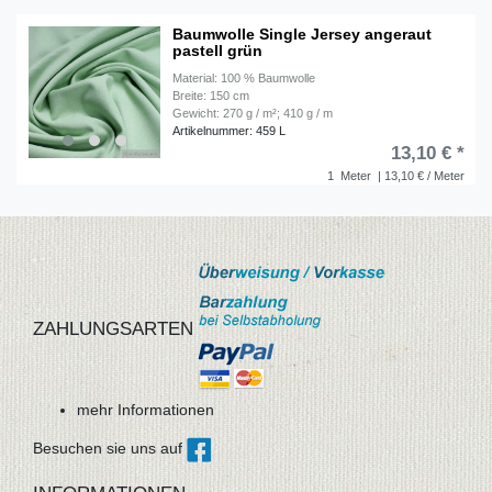
Baumwolle Single Jersey angeraut
pastell grün
Material: 100 % Baumwolle
Breite: 150 cm
Gewicht: 270 g / m²; 410 g / m
Artikelnummer: 459 L
13,10 € *
1
Meter
| 13,10 € / Meter
ZAHLUNGSARTEN
mehr Informationen
Besuchen sie uns auf