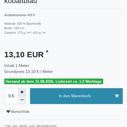
kobaltblau
Artikelnummer
459 P
Material: 100 % Baumwolle
Breite: 150 cm
Gewicht: 270 g / m²; 410 g / m
*
13,10 EUR
Inhalt
1
Meter
Grundpreis
13,10 € / Meter
Versand ab dem 31.08.2026, Lieferzeit ca. 1-2 Werktage
In den Warenkorb
Wunschliste
* inkl. ges. MwSt. zzgl.
Versandkosten