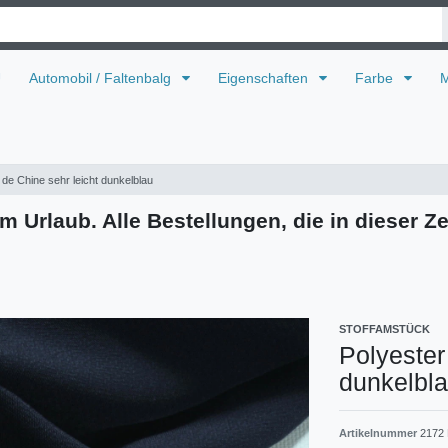
U
Automobil / Faltenbalg
Eigenschaften
Farbe
M
de Chine sehr leicht dunkelblau
m Urlaub. Alle Bestellungen, die in dieser Ze
STOFFAMSTÜCK
Polyester
dunkelbl
Artikelnummer
2172