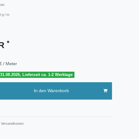
ster
0 g / m
*
UR
€ / Meter
1.08.2026, Lieferzeit ca. 1-2 Werktage
In den Warenkorb
Versandkosten