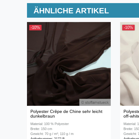
ÄHNLICHE ARTIKEL
-10%
-10%
Polyester Crêpe de Chine sehr leicht
Polyest
dunkelbraun
off-whit
Material: 100 % Polyester
Material: 
Breite: 150 cm
Breite: 1
Gewicht: 70 g / m²; 110 g / m
Gewicht: 7
Artikelnummer: 2172 B
Artikelnu