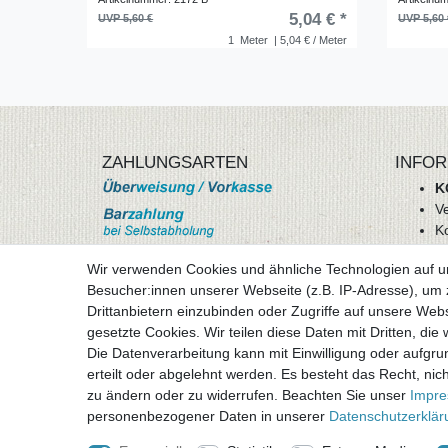
5,04 € *
UVP 5,60 €
UVP 5,60 
1
Meter
| 5,04 € / Meter
ZAHLUNGSARTEN
INFOR
K
V
K
Wi
Wir verwenden Cookies und ähnliche Technologien auf 
A
Besucher:innen unserer Webseite (z.B. IP-Adresse), um z
D
Drittanbietern einzubinden oder Zugriffe auf unsere Webs
mehr Informationen
I
gesetzte Cookies. Wir teilen diese Daten mit Dritten, die
Besuchen sie uns auf
Die Datenverarbeitung kann mit Einwilligung oder aufgru
Vertr
erteilt oder abgelehnt werden. Es besteht das Recht, nich
zu ändern oder zu widerrufen. Beachten Sie unser
Impr
personenbezogener Daten in unserer
Daten­schutz­erklä