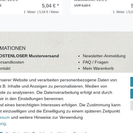
5,04 € *
€
UVP 5,60 €
1
Meter
| 5,04 € / Meter
1
Meter
| 5,0
MATIONEN
OSTENLOSER Musterversand
Newsletter-Anmeldung
ersandkosten
FAQ / Fragen
ontakt
Mein Warenkorb
derrufsrecht
Mein Merkzettel
unserer Website und verarbeiten personenbezogene Daten von
GB
Mein Konto
.B. Inhalte und Anzeigen zu personalisieren, Medien von
atenschutz
ite zu analysieren. Die Datenverarbeitung erfolgt erst durch
mpressum
 wir in den Einstellungen benennen.
nd eines berechtigten Interesses erfolgen. Die Zustimmung kann
ag widerrufen
t einzuwilligen und die Einwilligung zu einem späteren Zeitpunkt
essum
und weitere Hinweise zur Verwendung
rung
.