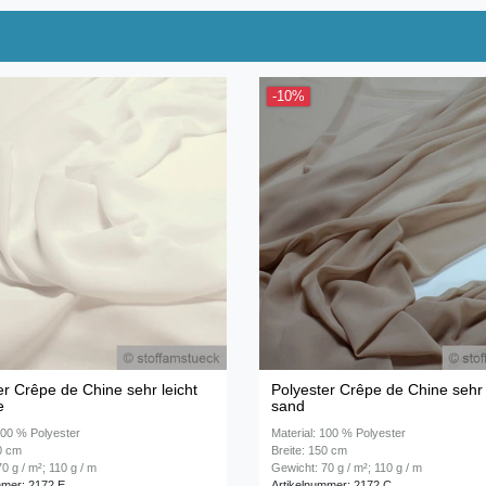
-10%
er Crêpe de Chine sehr leicht
Polyester Crêpe de Chine sehr 
e
sand
100 % Polyester
Material: 100 % Polyester
50 cm
Breite: 150 cm
0 g / m²; 110 g / m
Gewicht: 70 g / m²; 110 g / m
mmer: 2172 E
Artikelnummer: 2172 C