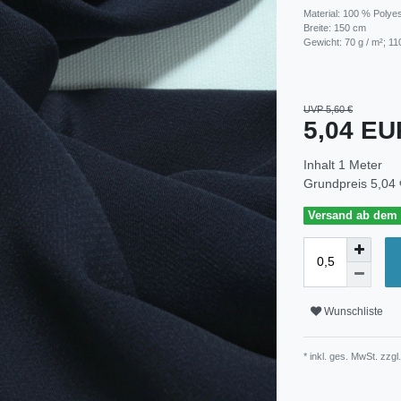
Material: 100 % Polye
Breite: 150 cm
Gewicht: 70 g / m²; 11
UVP 5,60 €
5,04 E
Inhalt
1
Meter
Grundpreis
5,04 
Versand ab dem 3
Wunschliste
* inkl. ges. MwSt. zzgl.