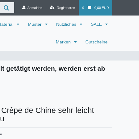
Anmelden
Registrieren
0
0,00 EUR
aterial
Muster
Nützliches
SALE
Marken
Gutscheine
it getätigt werden, werden erst ab
 Crêpe de Chine sehr leicht
au
 F