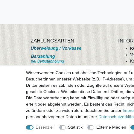
ZAHLUNGSARTEN
INFOR
K
V
K
Wi
Wir verwenden Cookies und ähnliche Technologien auf 
A
Besucher:innen unserer Webseite (z.B. IP-Adresse), um z
D
Drittanbietern einzubinden oder Zugriffe auf unsere Webs
mehr Informationen
I
gesetzte Cookies. Wir teilen diese Daten mit Dritten, die
Besuchen sie uns auf
Die Datenverarbeitung kann mit Einwilligung oder aufgru
Vertr
erteilt oder abgelehnt werden. Es besteht das Recht, nich
zu ändern oder zu widerrufen. Beachten Sie unser
Impr
personenbezogener Daten in unserer
Daten­schutz­erklä
Alle Preise inklusive gesetzlicher Mehrwertsteuer 
Essenziell
Statistik
Externe Medien