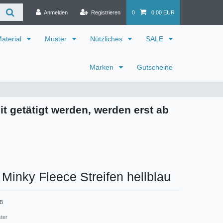
Anmelden
Registrieren
0
0,00 EUR
aterial
Muster
Nützliches
SALE
Marken
Gutscheine
it getätigt werden, werden erst ab
 Minky Fleece Streifen hellblau
 B
ster