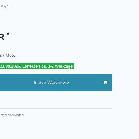
50 g / m
*
UR
€ / Meter
1.08.2026, Lieferzeit ca. 1-2 Werktage
In den Warenkorb
Versandkosten