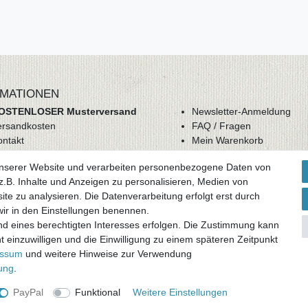
MATIONEN
OSTENLOSER Musterversand
Newsletter-Anmeldung
ersandkosten
FAQ / Fragen
ontakt
Mein Warenkorb
derrufsrecht
Mein Merkzettel
unserer Website und verarbeiten personenbezogene Daten von
GB
Mein Konto
.B. Inhalte und Anzeigen zu personalisieren, Medien von
atenschutz
ite zu analysieren. Die Datenverarbeitung erfolgt erst durch
mpressum
 wir in den Einstellungen benennen.
nd eines berechtigten Interesses erfolgen. Die Zustimmung kann
ag widerrufen
t einzuwilligen und die Einwilligung zu einem späteren Zeitpunkt
essum
und weitere Hinweise zur Verwendung
rung
.
und zuzüglich
Versandkosten
. * Pflichtfeld
PayPal
Funktional
Weitere Einstellungen